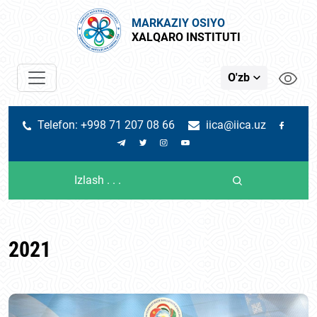
MARKAZIY OSIYO
XALQARO INSTITUTI
O'zb
Telefon: +998 71 207 08 66
iica@iica.uz
2021