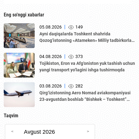
Eng so'nggi xabarlar
|
05.08.2026
149
Аyni daqiqalarda Toshkent shahrida
Qozogʼistonning «Аtameken» Milliy tadbirkorlar
palatasi boshchiligidagi delegatsiya ishtirokida
Oʼzbekiston–Qozogʼiston biznes-forumi va B2B
|
04.08.2026
373
muzokaralari boʼlib oʼtmoqda.
Tojikiston, Eron va Afg‘oniston yuk tashish uchun
yangi transport yo‘lagini ishga tushirmoqda
|
03.08.2026
282
Qirg‘izistonning Aero Nomad aviakompaniyasi
23-avgustdan boshlab “Bishkek – Toshkent”
yo‘nalishida muntazam qatnovlarni yo‘lga
qo‘yadi.
Taqvim
Avgust 2026