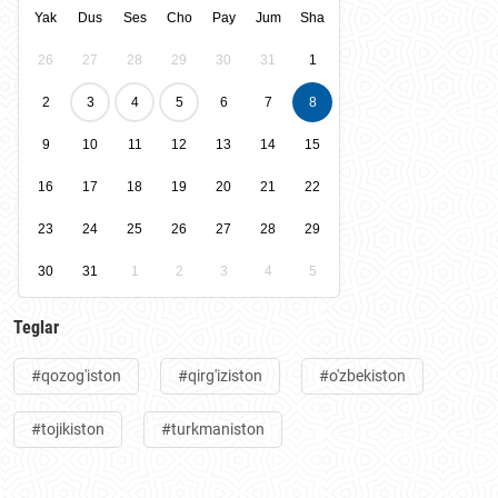
Yak
Dus
Ses
Cho
Pay
Jum
Sha
26
27
28
29
30
31
1
2
3
4
5
6
7
8
9
10
11
12
13
14
15
16
17
18
19
20
21
22
23
24
25
26
27
28
29
30
31
1
2
3
4
5
Teglar
#qozog'iston
#qirg'iziston
#o'zbekiston
#tojikiston
#turkmaniston