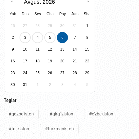
Avgust 2026
Yak
Dus
Ses
Cho
Pay
Jum
Sha
26
27
28
29
30
31
1
2
3
4
5
6
7
8
9
10
11
12
13
14
15
16
17
18
19
20
21
22
23
24
25
26
27
28
29
30
31
1
2
3
4
5
Teglar
#qozog'iston
#qirg'iziston
#o'zbekiston
#tojikiston
#turkmaniston