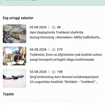
Eng so'nggi xabarlar
|
05.08.2026
48
Аyni daqiqalarda Toshkent shahrida
Qozogʼistonning «Аtameken» Milliy tadbirkorlar
palatasi boshchiligidagi delegatsiya ishtirokida
Oʼzbekiston–Qozogʼiston biznes-forumi va B2B
|
04.08.2026
279
muzokaralari boʼlib oʼtmoqda.
Tojikiston, Eron va Afg‘oniston yuk tashish uchun
yangi transport yo‘lagini ishga tushirmoqda
|
03.08.2026
198
Qirg‘izistonning Aero Nomad aviakompaniyasi
23-avgustdan boshlab “Bishkek – Toshkent”
yo‘nalishida muntazam qatnovlarni yo‘lga
qo‘yadi.
Taqvim