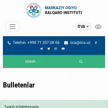
MARKAZIY OSIYO
XALQARO INSTITUTI
O'zb
Telefon: +998 71 207 08 66
iica@iica.uz
Bulletenlar
Tarkib to'ldirilmoqda