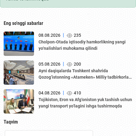
Eng so'nggi xabarlar
|
08.08.2026
235
Cholpon-Otada iqtisodiy hamkorlikning yangi
yo‘nalishlari muhokama qilindi
|
05.08.2026
200
Аyni daqiqalarda Toshkent shahrida
Qozogʼistonning «Аtameken» Milliy tadbirkorlar
palatasi boshchiligidagi delegatsiya ishtirokida
Oʼzbekiston–Qozogʼiston biznes-forumi va B2B
|
04.08.2026
410
muzokaralari boʼlib oʼtmoqda.
Tojikiston, Eron va Afg‘oniston yuk tashish uchun
yangi transport yo‘lagini ishga tushirmoqda
Taqvim