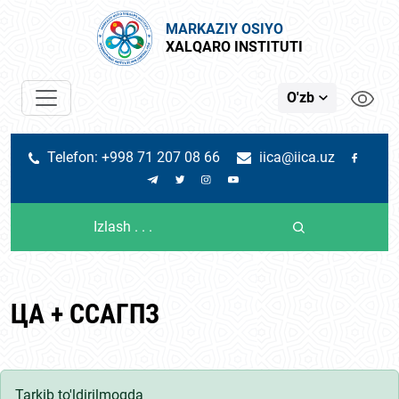
MARKAZIY OSIYO
XALQARO INSTITUTI
O'zb
Telefon: +998 71 207 08 66
iica@iica.uz
ЦА + ССАГПЗ
Tarkib to'ldirilmoqda