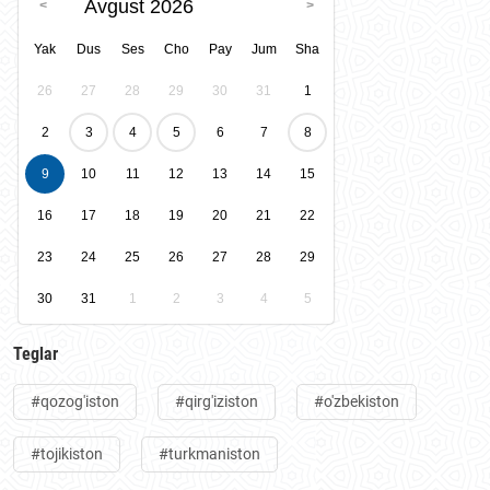
Avgust 2026
Yak
Dus
Ses
Cho
Pay
Jum
Sha
26
27
28
29
30
31
1
2
3
4
5
6
7
8
9
10
11
12
13
14
15
16
17
18
19
20
21
22
23
24
25
26
27
28
29
30
31
1
2
3
4
5
Teglar
#qozog'iston
#qirg'iziston
#o'zbekiston
#tojikiston
#turkmaniston