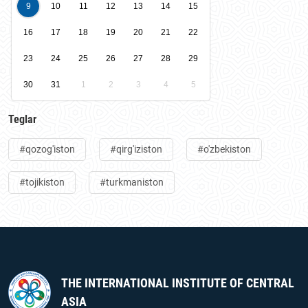
9
10
11
12
13
14
15
16
17
18
19
20
21
22
23
24
25
26
27
28
29
30
31
1
2
3
4
5
Teglar
#qozog'iston
#qirg'iziston
#o'zbekiston
#tojikiston
#turkmaniston
THE INTERNATIONAL INSTITUTE OF CENTRAL
ASIA