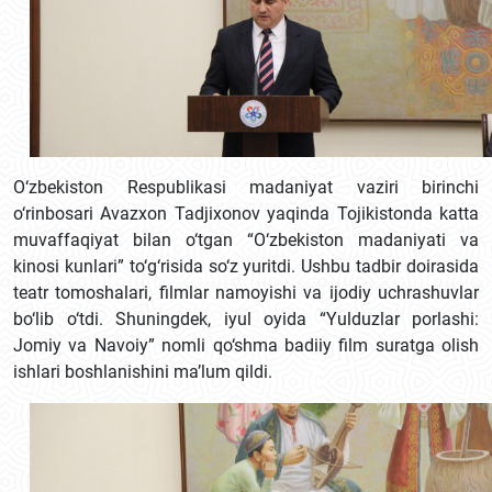
O‘zbekiston Respublikasi madaniyat vaziri birinchi
o‘rinbosari Avazxon Tadjixonov yaqinda Tojikistonda katta
muvaffaqiyat bilan o‘tgan “O‘zbekiston madaniyati va
kinosi kunlari” to‘g‘risida so‘z yuritdi. Ushbu tadbir doirasida
teatr tomoshalari, filmlar namoyishi va ijodiy uchrashuvlar
bo‘lib o‘tdi. Shuningdek, iyul oyida “Yulduzlar porlashi:
Jomiy va Navoiy” nomli qo‘shma badiiy film suratga olish
ishlari boshlanishini ma’lum qildi.