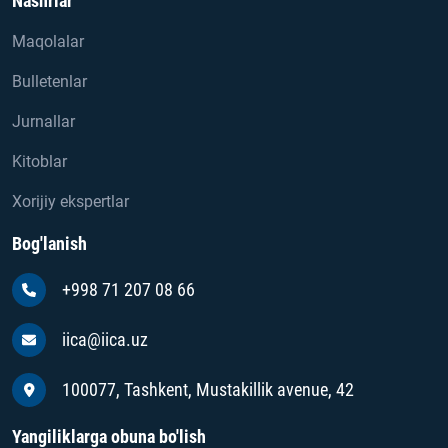
Nashrlar
Maqolalar
Bulletenlar
Jurnallar
Kitoblar
Xorijiy ekspertlar
Bog'lanish
+998 71 207 08 66
iica@iica.uz
100077, Tashkent, Mustakillik avenue, 42
Yangiliklarga obuna bo'lish