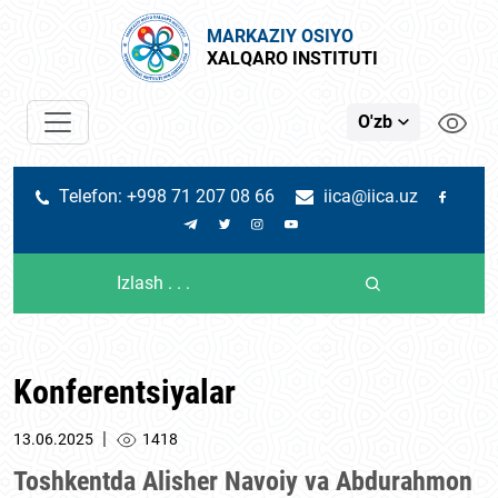
MARKAZIY OSIYO
XALQARO INSTITUTI
O'zb
Telefon: +998 71 207 08 66
iica@iica.uz
Konferentsiyalar
|
13.06.2025
1418
Toshkentda Alisher Navoiy va Abdurahmon