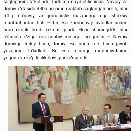
saqlaganini ta’kidladi. Tadbirda qayd etilishicha, Navoiy va
Jomiy o‘rtasida 430 dan ortiq maktub saqlangan bo‘lib, ular
to‘liq ma’naviy va gumanistik mazmunga ega, shaxsiy
manfaatlardan holi — bu esa zamonaviy avlodlar uchun
ham o‘rnak bo‘lib xizmat qiladi. Elchi shuningdek, ular
o‘rtasida o‘ziga xos adabiy muloqot bo‘lganini — Navoiy
Jomiyga turkiy tilida, Jomiy esa unga fors tilida javob
yozganini ta’kidladi. Bu esa mintaqa madaniyatining
yagona va ko‘p tillilik boyligini ko‘rsatadi.