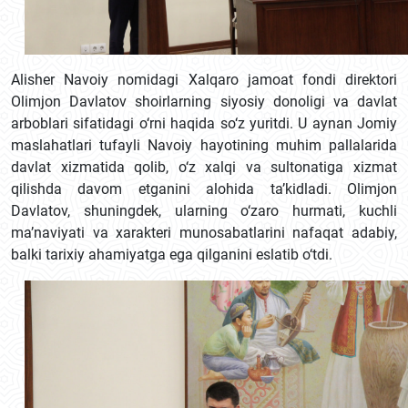
Alisher Navoiy nomidagi Xalqaro jamoat fondi direktori
Olimjon Davlatov shoirlarning siyosiy donoligi va davlat
arboblari sifatidagi o‘rni haqida so‘z yuritdi. U aynan Jomiy
maslahatlari tufayli Navoiy hayotining muhim pallalarida
davlat xizmatida qolib, o‘z xalqi va sultonatiga xizmat
qilishda davom etganini alohida ta’kidladi. Olimjon
Davlatov, shuningdek, ularning o‘zaro hurmati, kuchli
ma’naviyati va xarakteri munosabatlarini nafaqat adabiy,
balki tarixiy ahamiyatga ega qilganini eslatib o‘tdi.