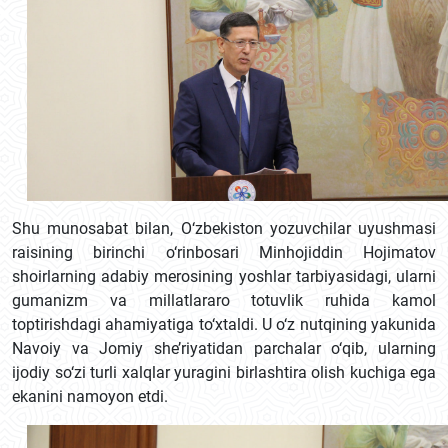
Shu munosabat bilan, O‘zbekiston yozuvchilar uyushmasi
raisining birinchi o‘rinbosari Minhojiddin Hojimatov
shoirlarning adabiy merosining yoshlar tarbiyasidagi, ularni
gumanizm va millatlararo totuvlik ruhida kamol
toptirishdagi ahamiyatiga to‘xtaldi. U o‘z nutqining yakunida
Navoiy va Jomiy she’riyatidan parchalar o‘qib, ularning
ijodiy so‘zi turli xalqlar yuragini birlashtira olish kuchiga ega
ekanini namoyon etdi.