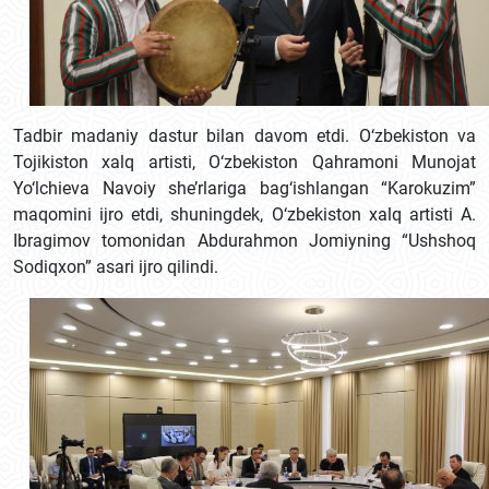
Tadbir madaniy dastur bilan davom etdi. O‘zbekiston va
Tojikiston xalq artisti, O‘zbekiston Qahramoni Munojat
Yo‘lchieva Navoiy she’rlariga bag‘ishlangan “Karokuzim”
maqomini ijro etdi, shuningdek, O‘zbekiston xalq artisti A.
Ibragimov tomonidan Abdurahmon Jomiyning “Ushshoq
Sodiqxon” asari ijro qilindi.