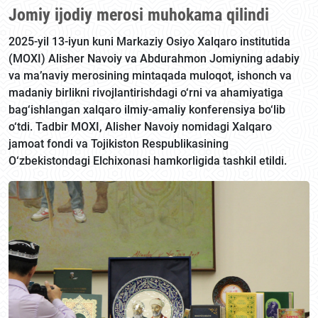
Jomiy ijodiy merosi muhokama qilindi
2025-yil 13-iyun kuni Markaziy Osiyo Xalqaro institutida
(MOXI) Alisher Navoiy va Abdurahmon Jomiyning adabiy
va ma’naviy merosining mintaqada muloqot, ishonch va
madaniy birlikni rivojlantirishdagi o‘rni va ahamiyatiga
bag‘ishlangan xalqaro ilmiy-amaliy konferensiya bo‘lib
o‘tdi. Tadbir MOXI, Alisher Navoiy nomidagi Xalqaro
jamoat fondi va Tojikiston Respublikasining
O‘zbekistondagi Elchixonasi hamkorligida tashkil etildi.