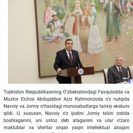
Tojikiston Respublikasining O‘zbekistondagi Favqulodda va
Muxtor Elchisi Abdujabbor Aziz Rahmonzoda o‘z nutqida
Navoiy va Jomiy o‘rtasidagi munosabatlarga tarixiy ekskurs
qildi. U, xususan, Navoiy o‘z ijodini Jomiy ta’siri ostida
boshlaganini, uni ustoz deb ataganini va ular o‘zaro
maktublar va she’rlar orqali yaqin intellektual aloqani