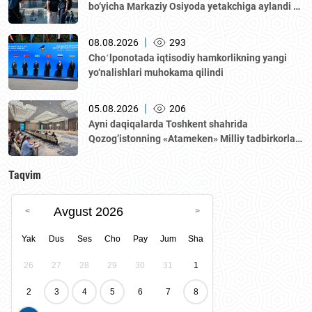
bo‘yicha Markaziy Osiyoda yetakchiga aylandi —
WTTC hisoboti
|
08.08.2026
293
Choʻlponotada iqtisodiy hamkorlikning yangi
yo‘nalishlari muhokama qilindi
|
05.08.2026
206
Аyni daqiqalarda Toshkent shahrida
Qozogʼistonning «Аtameken» Milliy tadbirkorlar
palatasi boshchiligidagi delegatsiya ishtirokida
Oʼzbekiston–Qozogʼiston biznes-forumi va B2B
Taqvim
muzokaralari boʼlib oʼtmoqda.
Avgust 2026
Yak
Dus
Ses
Cho
Pay
Jum
Sha
26
27
28
29
30
31
1
2
3
4
5
6
7
8