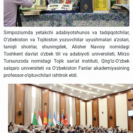
Simpoziumda yetakchi adabiyotshunos va tadqiqotchilar,
O‘zbekiston va Tojikiston yozuvchilar uyushmalari a’zolari,
taniqli shoirlar, shuningdek, Alisher Navoiy nomidagi
Toshkent davlat o‘zbek tili va adabiyoti universiteti, Mirzo
Tursunzoda nomidagi Tojik san’at instituti, Qirg‘iz-O‘zbek
xalqaro universiteti va O‘zbekiston Fanlar akademiyasining
professor-o‘qituvchilari ishtirok etdi.