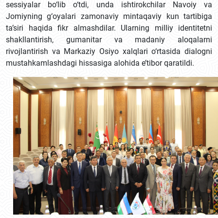
sessiyalar bo‘lib o‘tdi, unda ishtirokchilar Navoiy va
Jomiyning g‘oyalari zamonaviy mintaqaviy kun tartibiga
ta’siri haqida fikr almashdilar. Ularning milliy identitetni
shakllantirish, gumanitar va madaniy aloqalarni
rivojlantirish va Markaziy Osiyo xalqlari o‘rtasida dialogni
mustahkamlashdagi hissasiga alohida e’tibor qaratildi.