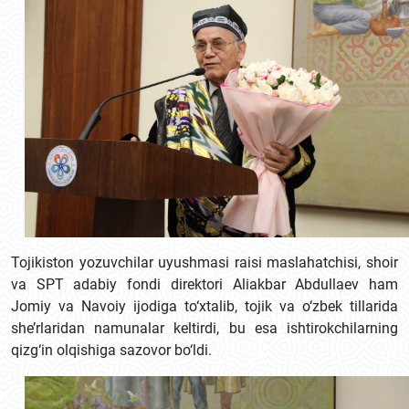
Tojikiston yozuvchilar uyushmasi raisi maslahatchisi, shoir
va SPТ adabiy fondi direktori Aliakbar Abdullaev ham
Jomiy va Navoiy ijodiga to‘xtalib, tojik va o‘zbek tillarida
she’rlaridan namunalar keltirdi, bu esa ishtirokchilarning
qizg‘in olqishiga sazovor bo‘ldi.