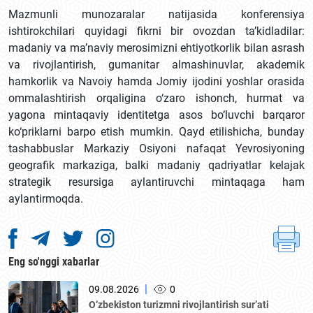
Mazmunli munozaralar natijasida konferensiya
ishtirokchilari quyidagi fikrni bir ovozdan ta’kidladilar:
madaniy va ma’naviy merosimizni ehtiyotkorlik bilan asrash
va rivojlantirish, gumanitar almashinuvlar, akademik
hamkorlik va Navoiy hamda Jomiy ijodini yoshlar orasida
ommalashtirish orqaligina o‘zaro ishonch, hurmat va
yagona mintaqaviy identitetga asos bo‘luvchi barqaror
ko‘priklarni barpo etish mumkin. Qayd etilishicha, bunday
tashabbuslar Markaziy Osiyoni nafaqat Yevrosiyoning
geografik markaziga, balki madaniy qadriyatlar kelajak
strategik resursiga aylantiruvchi mintaqaga ham
aylantirmoqda.
Eng so'nggi xabarlar
|
09.08.2026
0
O‘zbekiston turizmni rivojlantirish sur’ati