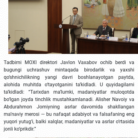
Tadbirni MOXI direktori Javlon Vaxabov ochib berdi va
bugungi uchrashuv mintaqada birodarlik va yaxshi
qo‘shnichilikning yangi davri boshlanayotgan paytda,
alohida muhitda o‘tayotganini ta’kidladi. U quyidagilarni
ta’kidladi: “Tarixdan ma’lumki, madaniyatlar muloqotda
bo‘lgan joyda tinchlik mustahkamlanadi. Alisher Navoiy va
Abdurahmon Jomiyning asrlar davomida shakllangan
ma’naviy merosi — bu nafaqat adabiyot va falsafaning eng
yuqori yutug‘i, balki xalqlar, madaniyatlar va asrlar o‘rtasida
jonli ko‘prikdir.”