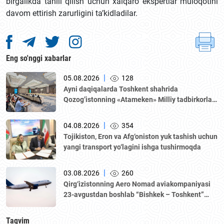
birgalikda tahlil qilish uchun xalqaro ekspertlar muloqotini
davom ettirish zarurligini ta’kidladilar.
Eng so'nggi xabarlar
|
05.08.2026
128
Аyni daqiqalarda Toshkent shahrida
Qozogʼistonning «Аtameken» Milliy tadbirkorlar
palatasi boshchiligidagi delegatsiya ishtirokida
Oʼzbekiston–Qozogʼiston biznes-forumi va B2B
|
04.08.2026
354
muzokaralari boʼlib oʼtmoqda.
Tojikiston, Eron va Afg‘oniston yuk tashish uchun
yangi transport yo‘lagini ishga tushirmoqda
|
03.08.2026
260
Qirg‘izistonning Aero Nomad aviakompaniyasi
23-avgustdan boshlab “Bishkek – Toshkent”
yo‘nalishida muntazam qatnovlarni yo‘lga
qo‘yadi.
Taqvim