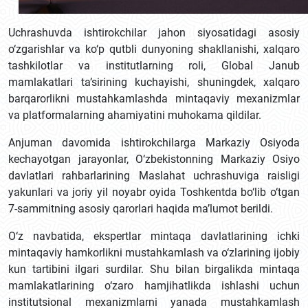
Uchrashuvda ishtirokchilar jahon siyosatidagi asosiy
o‘zgarishlar va ko‘p qutbli dunyoning shakllanishi, xalqaro
tashkilotlar va institutlarning roli, Global Janub
mamlakatlari ta’sirining kuchayishi, shuningdek, xalqaro
barqarorlikni mustahkamlashda mintaqaviy mexanizmlar
va platformalarning ahamiyatini muhokama qildilar.
Anjuman davomida ishtirokchilarga Markaziy Osiyoda
kechayotgan jarayonlar, O‘zbekistonning Markaziy Osiyo
davlatlari rahbarlarining Maslahat uchrashuviga raisligi
yakunlari va joriy yil noyabr oyida Toshkentda bo‘lib o‘tgan
7-sammitning asosiy qarorlari haqida ma’lumot berildi.
O‘z navbatida, ekspertlar mintaqa davlatlarining ichki
mintaqaviy hamkorlikni mustahkamlash va o‘zlarining ijobiy
kun tartibini ilgari surdilar. Shu bilan birgalikda mintaqa
mamlakatlarining o‘zaro hamjihatlikda ishlashi uchun
institutsional mexanizmlarni yanada mustahkamlash