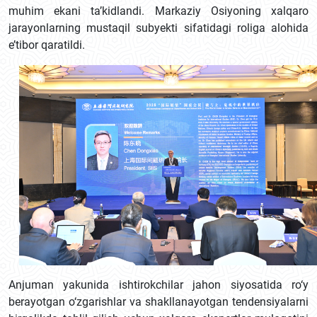
muhim ekani ta’kidlandi. Markaziy Osiyoning xalqaro
jarayonlarning mustaqil subyekti sifatidagi roliga alohida
e’tibor qaratildi.
Anjuman yakunida ishtirokchilar jahon siyosatida ro‘y
berayotgan o‘zgarishlar va shakllanayotgan tendensiyalarni