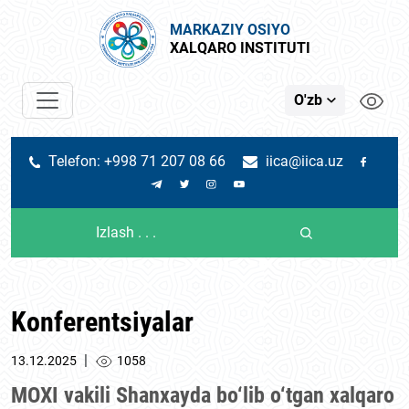
MARKAZIY OSIYO
XALQARO INSTITUTI
O'zb
Telefon: +998 71 207 08 66
iica@iica.uz
Konferentsiyalar
|
13.12.2025
1058
MOXI vakili Shanxayda bo‘lib o‘tgan xalqaro