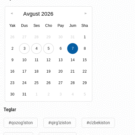
Avgust 2026
Yak
Dus
Ses
Cho
Pay
Jum
Sha
26
27
28
29
30
31
1
2
3
4
5
6
7
8
9
10
11
12
13
14
15
16
17
18
19
20
21
22
23
24
25
26
27
28
29
30
31
1
2
3
4
5
Teglar
#qozog'iston
#qirg'iziston
#o'zbekiston