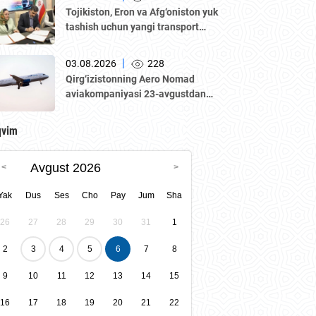
Qozogʼiston biznes-forumi va B2B
Tojikiston, Eron va Afg‘oniston yuk
muzokaralari boʼlib oʼtmoqda.
tashish uchun yangi transport
yo‘lagini ishga tushirmoqda
|
03.08.2026
228
Qirg‘izistonning Aero Nomad
aviakompaniyasi 23-avgustdan
boshlab “Bishkek – Toshkent”
yo‘nalishida muntazam qatnovlarni
qvim
yo‘lga qo‘yadi.
Avgust 2026
Yak
Dus
Ses
Cho
Pay
Jum
Sha
26
27
28
29
30
31
1
2
3
4
5
6
7
8
9
10
11
12
13
14
15
16
17
18
19
20
21
22