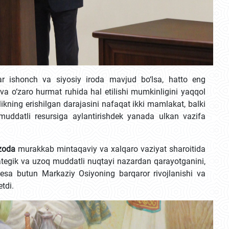
lar ishonch va siyosiy iroda mavjud bo‘lsa, hatto eng
a o‘zaro hurmat ruhida hal etilishi mumkinligini yaqqol
kning erishilgan darajasini nafaqat ikki mamlakat, balki
uddatli resursiga aylantirishdek yanada ulkan vazifa
zoda
murakkab mintaqaviy va xalqaro vaziyat sharoitida
egik va uzoq muddatli nuqtayi nazardan qarayotganini,
sa butun Markaziy Osiyoning barqaror rivojlanishi va
tdi.