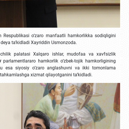
n Respublikasi o‘zaro manfaatli hamkorlikka sodiqligini
 deya ta’kidladi Xayriddin Usmonzoda.
chilik palatasi Xalqaro ishlar, mudofaa va xavfsizlik
v
parlamentlararo hamkorlik o‘zbek-tojik hamkorligining
bu esa siyosiy o‘zaro anglashuvni va ikki tomonlama
tahkamlashga xizmat qilayotganini ta’kidladi.