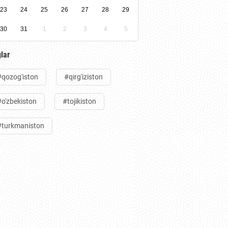
23
24
25
26
27
28
29
30
31
1
2
3
4
5
lar
#qozog'iston
#qirg'iziston
#o'zbekiston
#tojikiston
#turkmaniston