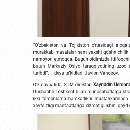
“O‘zbekiston va Tojikiston o‘rtasidagi aloqa
murakkab masalalar ham yaxshi qo‘shnichilik v
namoyon etmoqda. Bugun oldimizda ittifoqchili
butun Markaziy Osiyo taraqqiyotining uzoq m
turibdi”, – deya ta’kidladi Javlon Vahobov.
O‘z navbatida, STM direktori
Xayriddin Usmon
Dushanbe Toshkent bilan munosabatlarga strat
ikki tomonlama hamkorlikni mustahkamlash e
xavfsizligi manfaatlariga xizmat qilishini qayd e