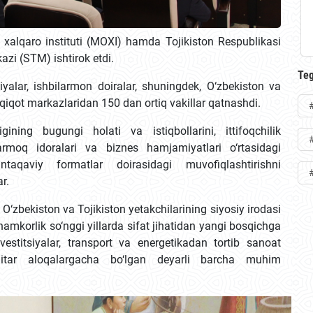
o xalqaro instituti (MOXI) hamda Tojikiston Respublikasi
azi (STM) ishtirok etdi.
Teg
iyalar, ishbilarmon doiralar, shuningdek, O‘zbekiston va
dqiqot markazlaridan 150 dan ortiq vakillar qatnashdi.
igining bugungi holati va istiqbollarini, ittifoqchilik
armoq idoralari va biznes hamjamiyatlari o‘rtasidagi
ntaqaviy formatlar doirasidagi muvofiqlashtirishni
r.
O‘zbekiston va Tojikiston yetakchilarining siyosiy irodasi
amkorlik so‘nggi yillarda sifat jihatidan yangi bosqichga
estitsiyalar, transport va energetikadan tortib sanoat
nitar aloqalargacha bo‘lgan deyarli barcha muhim