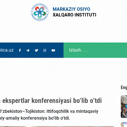
MARKAZIY OSIYO
XALQARO INSTITUTI
iica.uz
Eng
ekspertlar konferensiyasi bo‘lib o‘tdi
‘zbekiston–Tojikiston: ittifoqchilik va mintaqaviy
iy-amaliy konferensiya bo‘lib o‘tdi.