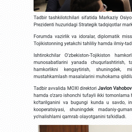
Tadbir tashkilotchilari sifatida Markaziy Osiy
Prezidenti huzuridagi Strategik tadqiqotlar mark
Forumda vazirlik va idoralar, diplomatik miss
Tojikistonning yetakchi tahliliy hamda ilmiy-ta
Ishtirokchilar O'zbekiston-Tojikiston hamkorl
munosabatlarini yanada chuqurlashtirish, t
hamkorlikni kengaytirish, shuningdek, mi
mustahkamlash masalalarini muhokama qildila
Tadbir avvalida MOXI direktori
Javlon Vahobov
hamda o‘zaro ishonchi tufayli ikki tomonlama h
ko‘tarilganini va bugungi kunda u savdo, inv
kooperatsiyasi, shuningdek madaniy-guma
yo‘nalishlarni qamrab olayotganini ta’kidladi.