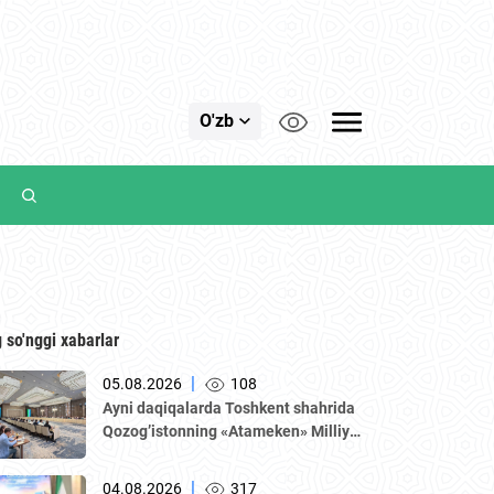
O'zb
 so'nggi xabarlar
|
05.08.2026
108
Аyni daqiqalarda Toshkent shahrida
Qozogʼistonning «Аtameken» Milliy
tadbirkorlar palatasi boshchiligidagi
delegatsiya ishtirokida Oʼzbekiston–
|
04.08.2026
317