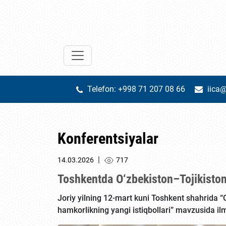
Telefon: +998 71 207 08 66
iica@
Konferentsiyalar
|
14.03.2026
717
Toshkentda O‘zbekiston–Tojikiston 
Joriy yilning 12-mart kuni Toshkent shahrida “O
hamkorlikning yangi istiqbollari” mavzusida ilm