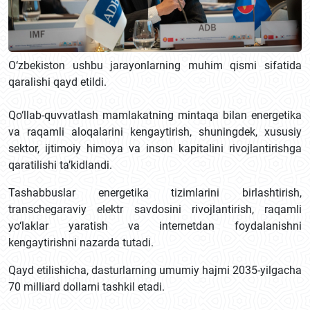
O‘zbekiston ushbu jarayonlarning muhim qismi sifatida
qaralishi qayd etildi.
Qo‘llab-quvvatlash mamlakatning mintaqa bilan energetika
va raqamli aloqalarini kengaytirish, shuningdek, xususiy
sektor, ijtimoiy himoya va inson kapitalini rivojlantirishga
qaratilishi ta’kidlandi.
Tashabbuslar energetika tizimlarini birlashtirish,
transchegaraviy elektr savdosini rivojlantirish, raqamli
yo‘laklar yaratish va internetdan foydalanishni
kengaytirishni nazarda tutadi.
Qayd etilishicha, dasturlarning umumiy hajmi 2035-yilgacha
70 milliard dollarni tashkil etadi.