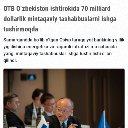
OTB O‘zbekiston ishtirokida 70 milliard
dollarlik mintaqaviy tashabbuslarni ishga
tushirmoqda
Samarqandda bo‘lib o‘tgan Osiyo taraqqiyot bankining yillik
yig‘ilishida energetika va raqamli infratuzilma sohasida
yangi mintaqaviy tashabbuslar ishga tushirilishi e’lon
qilindi.