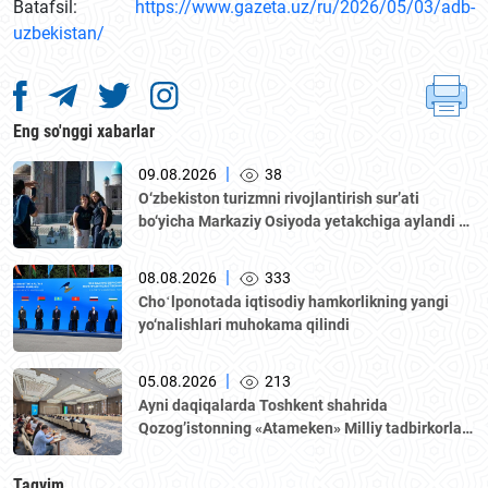
Batafsil:
https://www.gazeta.uz/ru/2026/05/03/adb-
uzbekistan/
Eng so'nggi xabarlar
|
09.08.2026
38
O‘zbekiston turizmni rivojlantirish sur’ati
bo‘yicha Markaziy Osiyoda yetakchiga aylandi —
WTTC hisoboti
|
08.08.2026
333
Choʻlponotada iqtisodiy hamkorlikning yangi
yo‘nalishlari muhokama qilindi
|
05.08.2026
213
Аyni daqiqalarda Toshkent shahrida
Qozogʼistonning «Аtameken» Milliy tadbirkorlar
palatasi boshchiligidagi delegatsiya ishtirokida
Oʼzbekiston–Qozogʼiston biznes-forumi va B2B
Taqvim