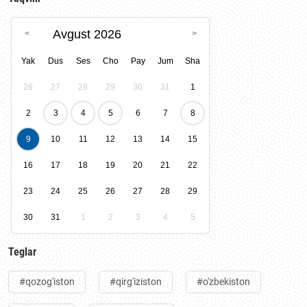
muzokaralari boʼlib oʼtmoqda.
Avgust 2026
Yak
Dus
Ses
Cho
Pay
Jum
Sha
26
27
28
29
30
31
1
2
3
4
5
6
7
8
9
10
11
12
13
14
15
16
17
18
19
20
21
22
23
24
25
26
27
28
29
30
31
1
2
3
4
5
Teglar
#qozog'iston
#qirg'iziston
#o'zbekiston