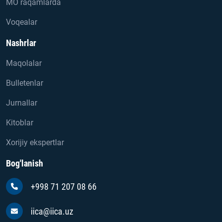
MO raqamlarda
Voqealar
Nashrlar
Maqolalar
Bulletenlar
Jurnallar
Kitoblar
Xorijiy ekspertlar
Bog'lanish
+998 71 207 08 66
iica@iica.uz