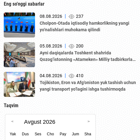
Eng so'nggi xabarlar
|
08.08.2026
237
Cholpon-Otada iqtisodiy hamkorlikning yangi
yo‘nalishlari muhokama qilindi
|
05.08.2026
200
Аyni daqiqalarda Toshkent shahrida
Qozogʼistonning «Аtameken» Milliy tadbirkorlar
palatasi boshchiligidagi delegatsiya ishtirokida
Oʼzbekiston–Qozogʼiston biznes-forumi va B2B
|
04.08.2026
410
muzokaralari boʼlib oʼtmoqda.
Tojikiston, Eron va Afg‘oniston yuk tashish uchun
yangi transport yo‘lagini ishga tushirmoqda
Taqvim
Avgust 2026
Yak
Dus
Ses
Cho
Pay
Jum
Sha