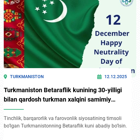
TURKMANISTON
12.12.2025
Turkmaniston Betaraflik kunining 30-yilligi
bilan qardosh turkman xalqini samimiy
qutlaymiz!
Tinchlik, barqarorlik va farovonlik siyosatining timsoli
bo’lgan Turkmanistonning Betaraflik kuni abadiy bo’lsin.