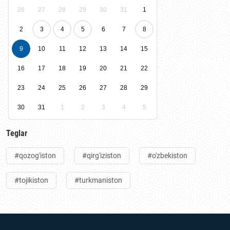
26
27
28
29
30
31
1
2
3
4
5
6
7
8
9
10
11
12
13
14
15
16
17
18
19
20
21
22
23
24
25
26
27
28
29
30
31
1
2
3
4
5
Teglar
#qozog'iston
#qirg'iziston
#o'zbekiston
#tojikiston
#turkmaniston