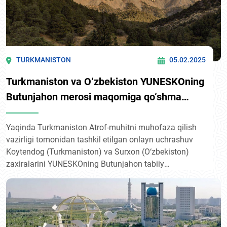
TURKMANISTON
05.02.2025
Turkmaniston va O‘zbekiston YUNESKOning
Butunjahon merosi maqomiga qo‘shma
nominatsiyani tayyorlamoqda
Yaqinda Turkmaniston Atrof-muhitni muhofaza qilish
vazirligi tomonidan tashkil etilgan onlayn uchrashuv
Koytendog (Turkmaniston) va Surxon (O‘zbekiston)
zaxiralarini YUNESKOning Butunjahon tabiiy
merosining transchegaraviy obyekti sifatida ro‘yxatga
olish uchun hujjatlar to‘plamini tayyorlashga yordam
berdi.