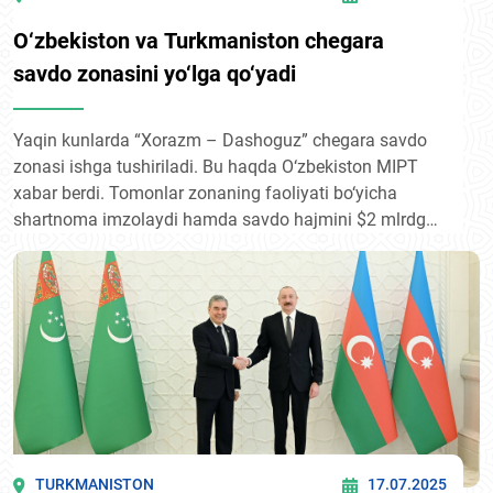
O‘zbekiston va Turkmaniston chegara
savdo zonasini yo‘lga qo‘yadi
Yaqin kunlarda “Xorazm – Dashoguz” chegara savdo
zonasi ishga tushiriladi. Bu haqda O‘zbekiston MIPT
xabar berdi. Tomonlar zonaning faoliyati bo‘yicha
shartnoma imzolaydi hamda savdo hajmini $2 mlrdga
yetkazish bo‘yicha harakatlar rejasini tasdiqlaydi.
TURKMANISTON
17.07.2025