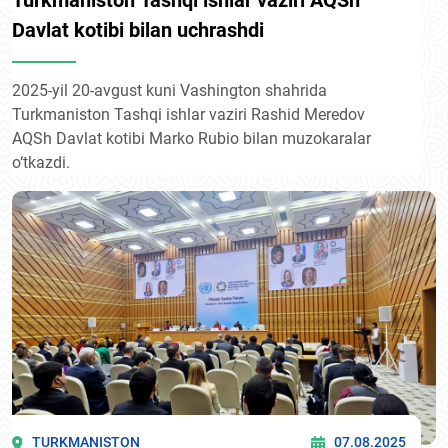
Turkmaniston Tashqi ishlar vaziri AQSh
Davlat kotibi bilan uchrashdi
2025-yil 20-avgust kuni Vashington shahrida
Turkmaniston Tashqi ishlar vaziri Rashid Meredov
AQSh Davlat kotibi Marko Rubio bilan muzokaralar
o‘tkazdi.
TURKMANISTON
07.08.2025