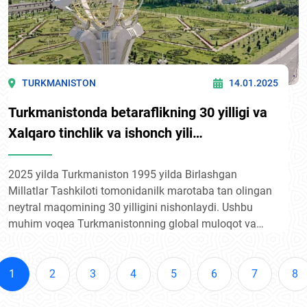
TURKMANISTON
14.01.2025
Turkmanistonda betaraflikning 30 yilligi va
Xalqaro tinchlik va ishonch yili
nishonlanmoqda
2025 yilda Turkmaniston 1995 yilda Birlashgan
Millatlar Tashkiloti tomonidanilk marotaba tan olingan
neytral maqomining 30 yilligini nishonlaydi. Ushbu
muhim voqea Turkmanistonning global muloqot va
diplomatiyani rivojlantirish tashabbusi bo‘lgan Xalqaro
tinchlik va ishonch yiliga to‘g‘ri keldi.
1
2
3
4
5
6
7
8