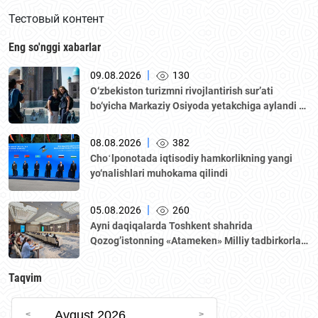
Тестовый контент
Eng so'nggi xabarlar
|
09.08.2026
130
O‘zbekiston turizmni rivojlantirish sur’ati
bo‘yicha Markaziy Osiyoda yetakchiga aylandi —
WTTC hisoboti
|
08.08.2026
382
Choʻlponotada iqtisodiy hamkorlikning yangi
yo‘nalishlari muhokama qilindi
|
05.08.2026
260
Аyni daqiqalarda Toshkent shahrida
Qozogʼistonning «Аtameken» Milliy tadbirkorlar
palatasi boshchiligidagi delegatsiya ishtirokida
Oʼzbekiston–Qozogʼiston biznes-forumi va B2B
Taqvim
muzokaralari boʼlib oʼtmoqda.
Avgust 2026