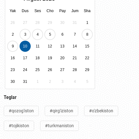
Yak
Dus
Ses
Cho
Pay
Jum
Sha
26
27
28
29
30
31
1
2
3
4
5
6
7
8
9
10
11
12
13
14
15
16
17
18
19
20
21
22
23
24
25
26
27
28
29
30
31
1
2
3
4
5
Teglar
#qozog'iston
#qirg'iziston
#o'zbekiston
#tojikiston
#turkmaniston