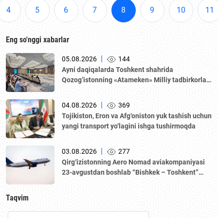
4
5
6
7
8
9
10
11
Eng so'nggi xabarlar
|
05.08.2026
144
Аyni daqiqalarda Toshkent shahrida
Qozogʼistonning «Аtameken» Milliy tadbirkorlar
palatasi boshchiligidagi delegatsiya ishtirokida
Oʼzbekiston–Qozogʼiston biznes-forumi va B2B
|
04.08.2026
369
muzokaralari boʼlib oʼtmoqda.
Tojikiston, Eron va Afg‘oniston yuk tashish uchun
yangi transport yo‘lagini ishga tushirmoqda
|
03.08.2026
277
Qirg‘izistonning Aero Nomad aviakompaniyasi
23-avgustdan boshlab “Bishkek – Toshkent”
yo‘nalishida muntazam qatnovlarni yo‘lga
qo‘yadi.
Taqvim