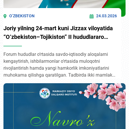
O’ZBEKISTON
24.03.2026
Joriy yilning 24-mart kuni Jizzax viloyatida
“O‘zbekiston–Tojikiston” II hududlararo
forumi bo‘lib o‘tdi
Forum hududlar o‘rtasida savdo-iqtisodiy aloqalarni
kengaytirish, ishbilarmonlar o‘rtasida muloqotni
rivojlantirish hamda yangi hamkorlik imkoniyatlarini
muhokama qilishga qaratilgan. Tadbirda ikki mamlakat
hududlarining investitsiyaviy salohiyati taqdim etilib,
qo‘shma loyihalar va istiqbolli yo‘nalishlar ko‘rib chiqildi.