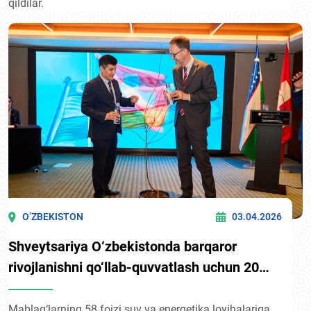
qildilar.
O’ZBEKISTON
03.04.2026
Shveytsariya O‘zbekistonda barqaror
rivojlanishni qo‘llab-quvvatlash uchun 20
mln. dollardan ortiq grant ajratadi
Mablag‘larning 58 foizi suv va energetika loyihalariga,