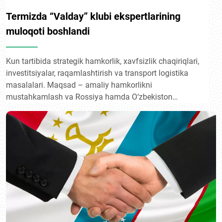
Termizda “Valday” klubi ekspertlarining
muloqoti boshlandi
Kun tartibida strategik hamkorlik, xavfsizlik chaqiriqlari,
investitsiyalar, raqamlashtirish va transport logistika
masalalari. Maqsad – amaliy hamkorlikni
mustahkamlash va Rossiya hamda O‘zbekiston
o‘rtasidagi aloqalarni Yevroosiyo miqyosida yangi
bosqichga olib chiqish.