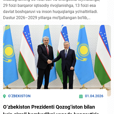
29 foizi barqaror iqtisodiy rivojlanishga, 13 foizi esa
davlat boshqaruvi va inson huquqlariga yo‘naltiriladi.
Dastur 2026–2029 yillarga mo‘ljallangan bo‘lib,
Shveytsariyaning Markaziy Osiyo bo‘yicha mintaqaviy
strategiyasining bir qismi sifatida iqlim, energetika va
fuqarolik jamiyatini rivojlantirish tashabbuslarini o‘z
ichiga oladi.
O’ZBEKISTON
01.04.2026
O‘zbekiston Prezidenti Qozog‘iston bilan