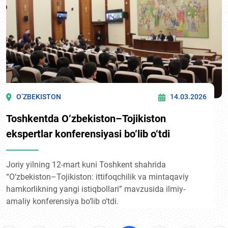
O’ZBEKISTON
14.03.2026
Toshkentda O‘zbekiston–Tojikiston
ekspertlar konferensiyasi bo‘lib o‘tdi
Joriy yilning 12-mart kuni Toshkent shahrida
“O‘zbekiston–Tojikiston: ittifoqchilik va mintaqaviy
hamkorlikning yangi istiqbollari” mavzusida ilmiy-
amaliy konferensiya bo‘lib o‘tdi.