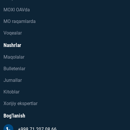
MOXI OAVda
MO raqamlarda
Voqealar
Nashrlar
Maqolalar
Bulletenlar
Jurnallar
Kitoblar
Xorijiy ekspertlar
Bog'lanish
+998 71 207 08 66