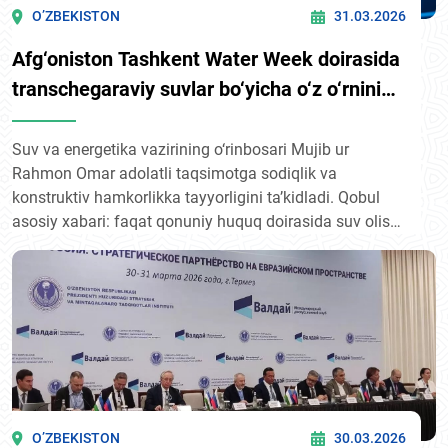
O’ZBEKISTON
31.03.2026
Afg‘oniston Tashkent Water Week doirasida
transchegaraviy suvlar bo‘yicha o‘z o‘rnini
bildirdi
Suv va energetika vazirining o‘rinbosari Mujib ur
Rahmon Omar adolatli taqsimotga sodiqlik va
konstruktiv hamkorlikka tayyorligini ta’kidladi. Qobul
asosiy xabari: faqat qonuniy huquq doirasida suv olish,
qo‘shnilarga zarar yetkazmaslik va kelishmovchiliklarni
muloqot orqali hal qilish.
O’ZBEKISTON
30.03.2026