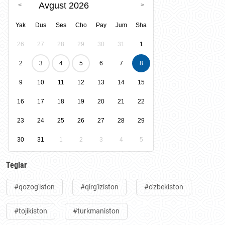
Avgust 2026
Yak
Dus
Ses
Cho
Pay
Jum
Sha
26
27
28
29
30
31
1
2
3
4
5
6
7
8
9
10
11
12
13
14
15
16
17
18
19
20
21
22
23
24
25
26
27
28
29
30
31
1
2
3
4
5
Teglar
#qozog'iston
#qirg'iziston
#o'zbekiston
#tojikiston
#turkmaniston