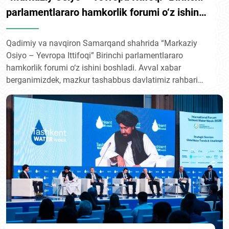
parlamentlararo hamkorlik forumi o‘z ishini
boshladi
Qadimiy va navqiron Samarqand shahrida “Markaziy
Osiyo – Yevropa Ittifoqi” Birinchi parlamentlararo
hamkorlik forumi o‘z ishini boshladi. Avval xabar
berganimizdek, mazkur tashabbus davlatimiz rahbari
tomonidan 2025 yil 4 aprel kuni bo‘lib o‘tgan “Markaziy
Osiyo – Yevropa Ittifoqi” sammitida ilgari surilgan edi.