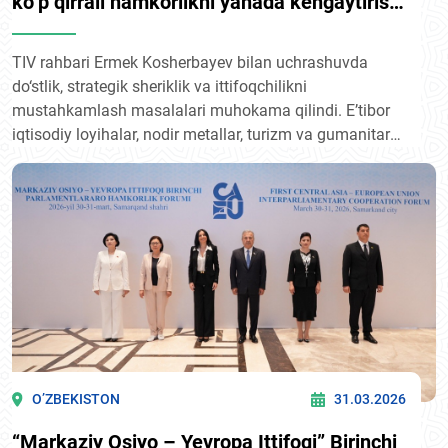
ko‘p qirrali hamkorlikni yanada kengaytirish
muhimligini ta’kidladi
TIV rahbari Ermek Kosherbayev bilan uchrashuvda
do‘stlik, strategik sheriklik va ittifoqchilikni
mustahkamlash masalalari muhokama qilindi. E’tibor
iqtisodiy loyihalar, nodir metallar, turizm va gumanitar
almashuvlarga qaratildi.
O’ZBEKISTON
31.03.2026
“Markaziy Osiyo – Yevropa Ittifoqi” Birinchi