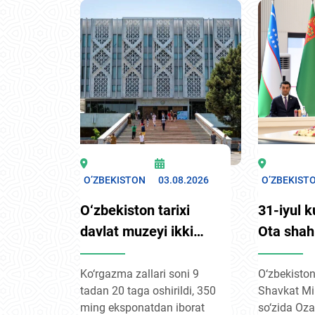
Rossiyaning KXSHTga
erishdi. U
yuk avtomob
raisligi uchun maxsus
ishtirokida
sessiya
qatnovini b
amalga osh
rejalashtir
Tojikiston 
vazirligi ma
O’ZBEKISTON
03.08.2026
O’ZBEKIST
O‘zbekiston tarixi
31-iyul k
davlat muzeyi ikki
Ota shah
yillik ta’mirdan so‘ng
Markaziy
ochildi — endi u
Ozarbayj
Ko‘rgazma zallari soni 9
O‘zbekiston
tadan 20 taga oshirildi, 350
Shavkat Mir
“Toshkent
rahbarlar
ming eksponatdan iborat
so‘zida Oz