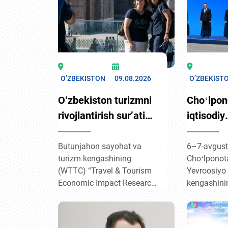
O’ZBEKISTON
09.08.2026
O’ZBEKIST
O‘zbekiston turizmni
Choʻlpon
rivojlantirish sur’ati
iqtisodiy
bo‘yicha Markaziy
hamkorli
Osiyoda yetakchiga
yo‘nalish
Butunjahon sayohat va
6–7-avgust
turizm kengashining
Choʻlponot
aylandi — WTTC
muhokama
(WTTC) “Travel & Tourism
Yevroosiyo
hisoboti
Economic Impact Research
kengashining
2026” tadqiqotiga ko‘ra,
o‘tdi. Unda
2025-yil yakunlari bo‘yicha
rivojlantiri
Markaziy Osiyo dunyoning
aloqalari, 