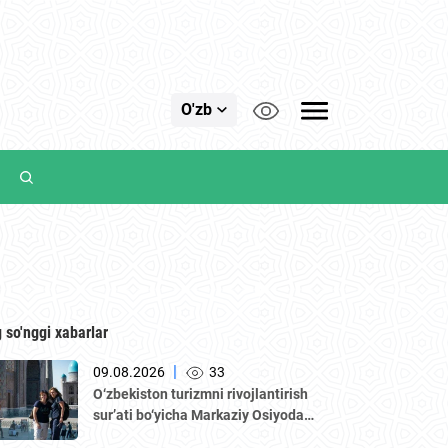
O'zb
 so'nggi xabarlar
|
09.08.2026
33
O‘zbekiston turizmni rivojlantirish
sur’ati bo‘yicha Markaziy Osiyoda
yetakchiga aylandi — WTTC hisoboti