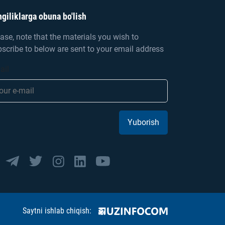
giliklarga obuna bo'lish
ase, note that the materials you wish to
scribe to below are sent to your email address
ail
Yuborish
Saytni ishlab chiqish: