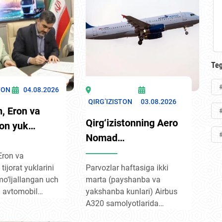
asi va raqamli
etilgan boʼlib, unda
Qozogʼiston biznes-
masalalari
investitsiya hamkorligi,
forumi va B2B
markazida
sanoat kooperatsiyasi,
muzokaralari boʼlib
eksport va qoʼshma
loyihalar yuzasidan
oʼtmoqda.
muzokaralar olib
Teg
borilmoqda.
TON
04.08.2026
QIRG’IZISTON
03.08.2026
n, Eron va
Qirg‘izistonning Aero
ton yuk
Nomad
uchun yangi
aviakompaniyasi 23-
 yo‘lagini
 Eron va
avgustdan boshlab
tijorat yuklarini
Parvozlar haftasiga ikki
shirmoqda
mo‘ljallangan uch
marta (payshanba va
“Bishkek – Toshkent”
 avtomobil
yakshanba kunlari) Airbus
yo‘nalishida
‘lagini tashkil
A320 samolyotlarida
muntazam
cha kelishuvga
amalga oshiriladi. Shu