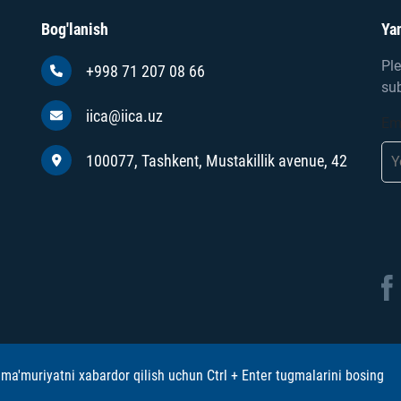
Bog'lanish
Yan
Ple
+998 71 207 08 66
sub
iica@iica.uz
Em
100077, Tashkent, Mustakillik avenue, 42
ma'muriyatni xabardor qilish uchun Ctrl + Enter tugmalarini bosing