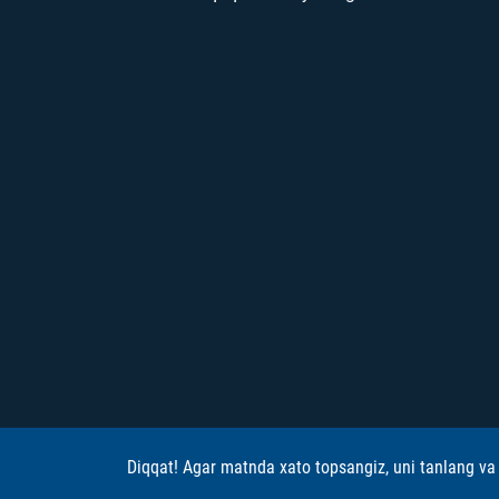
tanga kolleksiyalari,
shuningdek, ilk bor alohida
mavzuli bo‘limlar sifatida
taqdim etilgan Ikkinchi
jahon urushi va sovet davri
ashyolari o‘rin olgan.
Diqqat! Agar matnda xato topsangiz, uni tanlang va 