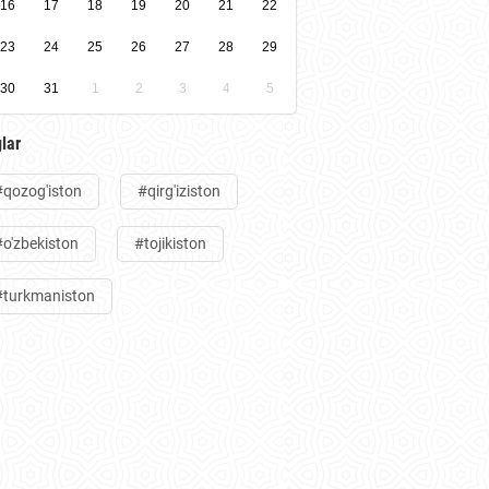
16
17
18
19
20
21
22
23
24
25
26
27
28
29
30
31
1
2
3
4
5
lar
#qozog'iston
#qirg'iziston
#o'zbekiston
#tojikiston
#turkmaniston