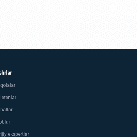
shrlar
qolalar
letenlar
nallar
oblar
ijiy ekspertlar