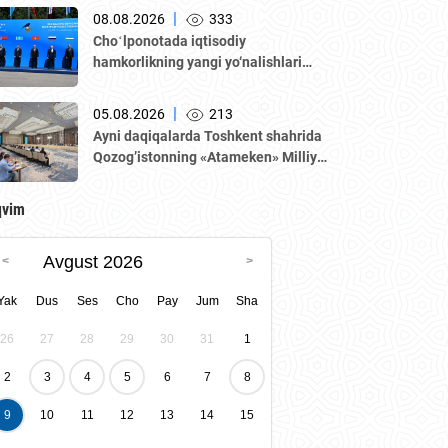
|
08.08.2026
333
Choʻlponotada iqtisodiy
hamkorlikning yangi yo‘nalishlari
muhokama qilindi
|
05.08.2026
213
Аyni daqiqalarda Toshkent shahrida
Qozogʼistonning «Аtameken» Milliy
tadbirkorlar palatasi boshchiligidagi
delegatsiya ishtirokida Oʼzbekiston–
qvim
Qozogʼiston biznes-forumi va B2B
muzokaralari boʼlib oʼtmoqda.
Avgust 2026
Yak
Dus
Ses
Cho
Pay
Jum
Sha
26
27
28
29
30
31
1
2
3
4
5
6
7
8
9
10
11
12
13
14
15