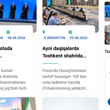
ON
08.08.2026
O’ZBEKISTON
05.08.2026
otada
Аyni daqiqalarda
Ta
Toshkent shahrida
kning yangi
Qozogʼistonning
lari
«Аtameken» Milliy
 kunlari
Forumda Qozogʼistondan
a shahrida
tashrif buyurgan 100 dan
 qilindi
tadbirkorlar palatasi
 hukumatlararo
ortiq tadbirkor hamda
boshchiligidagi
 yig‘ilishi bo‘lib
Oʼzbekistonning yetakchi
delegatsiya
 savdoni
biznes vakillari ishtirok
ishtirokida
sh, transport
etmoqda. Tadbir ochiq
sanoat
muloqot formatida tashkil
Oʼzbekiston–