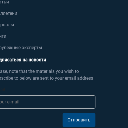
атьи
ллетени
рналы
иги
рубежные эксперты
дписаться на новости
ase, note that the materials you wish to
scribe to below are sent to your email address
ail
Отправить