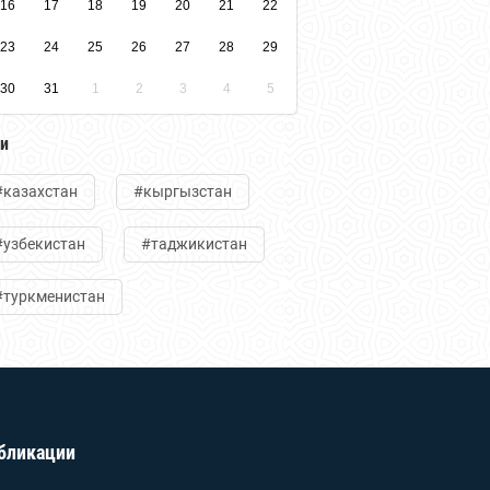
16
17
18
19
20
21
22
23
24
25
26
27
28
29
30
31
1
2
3
4
5
ги
#казахстан
#кыргызстан
#узбекистан
#таджикистан
#туркменистан
бликации