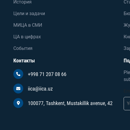
История
Ст
Цели и задачи
Бю
МИЦА в СМИ
Жу
ЦА в цифрах
Кн
События
За
Контакты
По
Ple
+998 71 207 08 66
sub
iica@iica.uz
Em
100077, Tashkent, Mustakillik avenue, 42