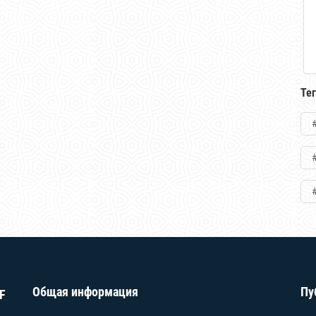
Те
Общая информация
Пу
F