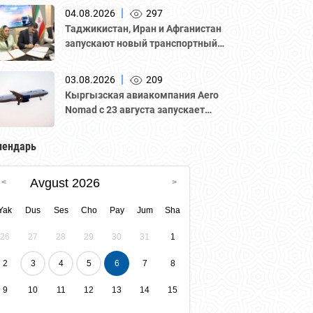
участием делегации во главе с
|
04.08.2026
297
Национальной палатой
Таджикистан, Иран и Афганистан
предпринимателей Казахстана
запускают новый транспортный
"Атамекен."
коридор для грузоперевозок
|
03.08.2026
209
Кыргызская авиакомпания Aero
Nomad с 23 августа запускает
регулярные рейсы по маршруту
«Бишкек – Ташкент».
лендарь
Avgust 2026
Yak
Dus
Ses
Cho
Pay
Jum
Sha
26
27
28
29
30
31
1
2
3
4
5
6
7
8
9
10
11
12
13
14
15