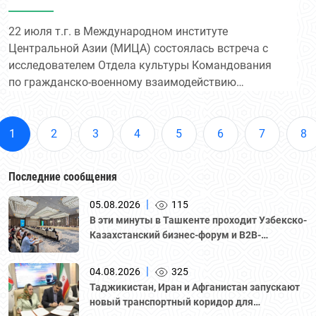
Нидерландов
22 июля т.г. в Международном институте
Центральной Азии (МИЦА) состоялась встреча с
исследователем Отдела культуры Командования
по гражданско-военному взаимодействию
Министерства обороны Нидерландов Марко
Вирсом.
1
2
3
4
5
6
7
8
Последние сообщения
|
05.08.2026
115
В эти минуты в Ташкенте проходит Узбекско-
Казахстанский бизнес-форум и B2B-
переговоры с участием делегации во главе с
Национальной палатой предпринимателей
|
04.08.2026
325
Казахстана "Атамекен."
Таджикистан, Иран и Афганистан запускают
новый транспортный коридор для