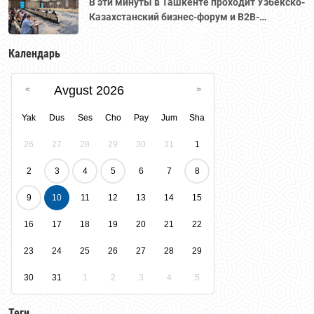
В эти минуты в Ташкенте проходит Узбекско-
Казахстанский бизнес-форум и B2B-
переговоры с участием делегации во главе с
Национальной палатой предпринимателей
Календарь
Казахстана "Атамекен."
Avgust 2026
Yak
Dus
Ses
Cho
Pay
Jum
Sha
26
27
28
29
30
31
1
2
3
4
5
6
7
8
9
10
11
12
13
14
15
16
17
18
19
20
21
22
23
24
25
26
27
28
29
30
31
1
2
3
4
5
Теги