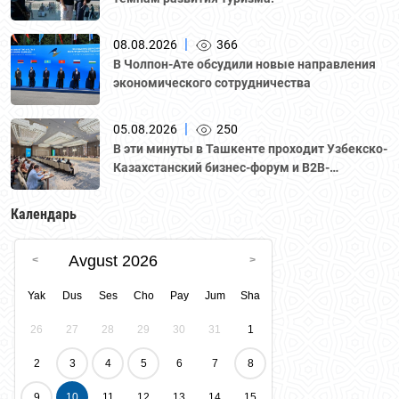
|
08.08.2026
366
В Чолпон-Ате обсудили новые направления
экономического сотрудничества
|
05.08.2026
250
В эти минуты в Ташкенте проходит Узбекско-
Казахстанский бизнес-форум и B2B-
переговоры с участием делегации во главе с
Национальной палатой предпринимателей
Календарь
Казахстана "Атамекен."
Avgust 2026
Yak
Dus
Ses
Cho
Pay
Jum
Sha
26
27
28
29
30
31
1
2
3
4
5
6
7
8
9
10
11
12
13
14
15