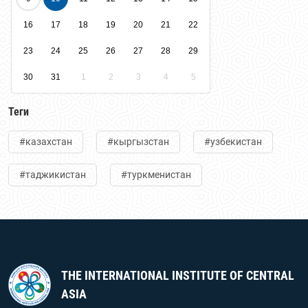
16
17
18
19
20
21
22
23
24
25
26
27
28
29
30
31
1
2
3
4
5
Теги
#казахстан
#кыргызстан
#узбекистан
#таджикистан
#туркменистан
THE INTERNATIONAL INSTITUTE OF CENTRAL
ASIA