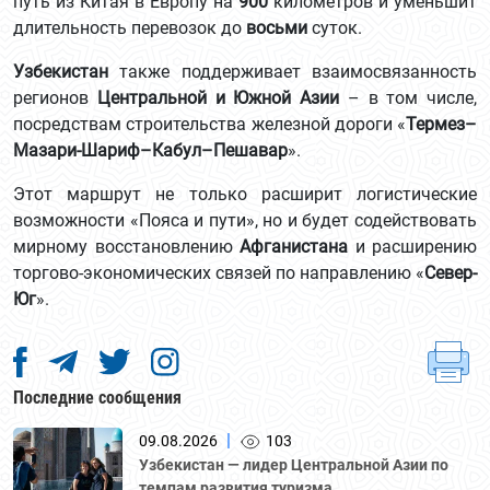
путь из Китая в Европу на
900
километров и уменьшит
длительность перевозок до
восьми
суток.
Узбекистан
также поддерживает взаимосвязанность
регионов
Центральной и Южной Азии
– в том числе,
посредствам строительства железной дороги «
Термез–
Мазари-Шариф–Кабул–Пешавар
».
Этот маршрут не только расширит логистические
возможности «Пояса и пути», но и будет содействовать
мирному восстановлению
Афганистана
и расширению
торгово-экономических связей по направлению «
Север-
Юг
».
Последние сообщения
|
09.08.2026
103
Узбекистан — лидер Центральной Азии по
темпам развития туризма.