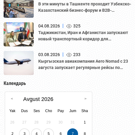
В эти минуты в Ташкенте проходит Узбекско-
Казахстанский бизнес-форум и B2B-
переговоры с участием делегации во главе с
Национальной палатой предпринимателей
|
04.08.2026
325
Казахстана "Атамекен."
Таджикистан, Иран и Афганистан запускают
новый транспортный коридор для
грузоперевозок
|
03.08.2026
233
Кыргызская авиакомпания Aero Nomad с 23
августа запускает регулярные рейсы по
маршруту «Бишкек – Ташкент».
Календарь
Avgust 2026
Yak
Dus
Ses
Cho
Pay
Jum
Sha
26
27
28
29
30
31
1
2
3
4
5
6
7
8