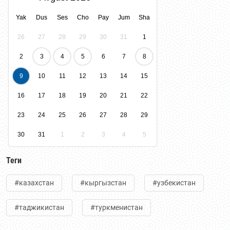
Yak
Dus
Ses
Cho
Pay
Jum
Sha
26
27
28
29
30
31
1
2
3
4
5
6
7
8
9
10
11
12
13
14
15
16
17
18
19
20
21
22
23
24
25
26
27
28
29
30
31
1
2
3
4
5
Теги
#казахстан
#кыргызстан
#узбекистан
#таджикистан
#туркменистан