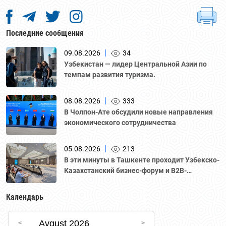
Последние сообщения
|
09.08.2026
34
Узбекистан — лидер Центральной Азии по
темпам развития туризма.
|
08.08.2026
333
В Чолпон-Ате обсудили новые направления
экономического сотрудничества
|
05.08.2026
213
В эти минуты в Ташкенте проходит Узбекско-
Казахстанский бизнес-форум и B2B-
переговоры с участием делегации во главе с
Национальной палатой предпринимателей
Календарь
Казахстана "Атамекен."
Avgust 2026