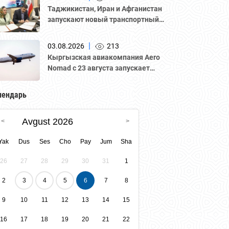
Национальной палатой
Таджикистан, Иран и Афганистан
предпринимателей Казахстана
запускают новый транспортный
"Атамекен."
коридор для грузоперевозок
|
03.08.2026
213
Кыргызская авиакомпания Aero
Nomad с 23 августа запускает
регулярные рейсы по маршруту
«Бишкек – Ташкент».
лендарь
Avgust 2026
Yak
Dus
Ses
Cho
Pay
Jum
Sha
26
27
28
29
30
31
1
2
3
4
5
6
7
8
9
10
11
12
13
14
15
16
17
18
19
20
21
22