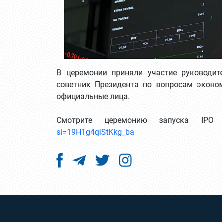
В церемонии приняли участие руководит
советник Президента по вопросам эконо
официальные лица.
Смотрите церемонию запуска I
si=19H1g4qiStKkg_ba