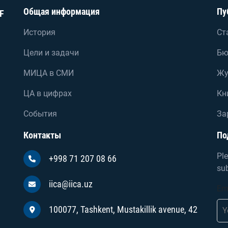
Общая информация
Пу
F
История
Ст
Цели и задачи
Бю
МИЦА в СМИ
Жу
ЦА в цифрах
Кн
События
За
Контакты
По
Ple
+998 71 207 08 66
sub
iica@iica.uz
Em
100077, Tashkent, Mustakillik avenue, 42