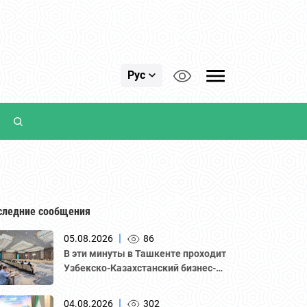
Рус
следние сообщения
|
05.08.2026
86
В эти минуты в Ташкенте проходит
Узбекско-Казахстанский бизнес-
форум и B2B-переговоры с
участием делегации во главе с
|
04.08.2026
302