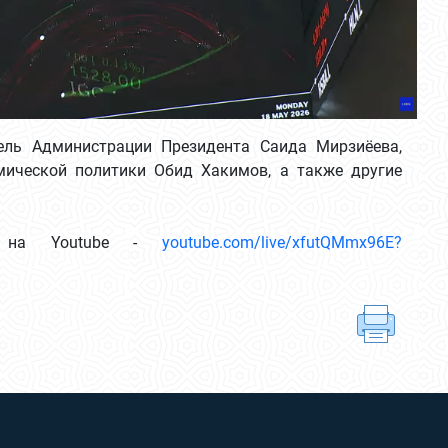
ель Администрации Президента Саида Мирзиёева,
мической политики Обид Хакимов, а также другие
PO на Youtube -
youtube.com/live/xfutQMmx96E?