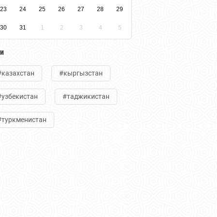
23
24
25
26
27
28
29
30
31
1
2
3
4
5
ги
#казахстан
#кыргызстан
#узбекистан
#таджикистан
#туркменистан