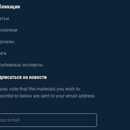
бликации
атьи
ллетени
рналы
иги
рубежные эксперты
дписаться на новости
ase, note that the materials you wish to
scribe to below are sent to your email address
ail