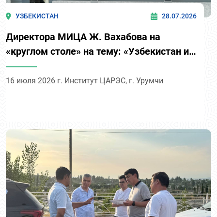
УЗБЕКИСТАН
28.07.2026
Директора МИЦА Ж. Вахабова на
«круглом столе» на тему: «Узбекистан и
ЦАРЭС: партнёрство во имя устойчивого
развития и предотвращения возврата к
16 июля 2026 г. Институт ЦАРЭС, г. Урумчи
бедности уязвимых слоев населения»