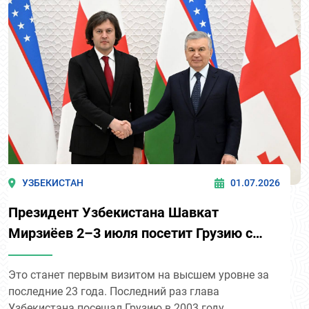
Казахстана (1,55 млн) и Таджикистана (1,47 млн).
Среди дальних стран лидируют Россия (585,5 тыс.),
Китай (223,5 тыс.) и Турция (95,5 тыс.). Устойчивый
рост турпотока отражает растущий интерес к
историческому и культурному наследию
Узбекистана на международной арене.
УЗБЕКИСТАН
01.07.2026
Президент Узбекистана Шавкат
Мирзиёев 2–3 июля посетит Грузию с
государственным визитом.
Это станет первым визитом на высшем уровне за
последние 23 года. Последний раз глава
Узбекистана посещал Грузию в 2003 году.