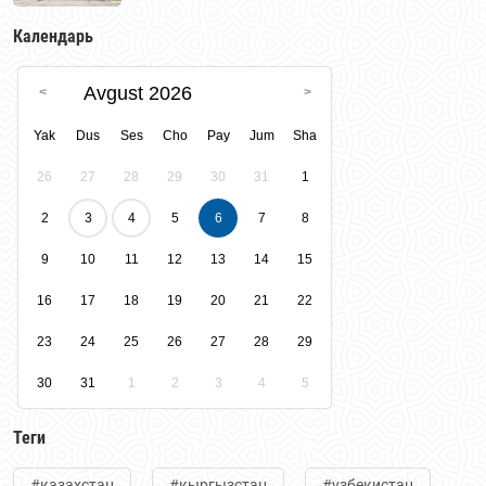
реконструкции — и теперь входит в список
объектов Всемирного наследия ЮНЕСКО в
Календарь
составе «Ташкентского модернизма».
Avgust 2026
Yak
Dus
Ses
Cho
Pay
Jum
Sha
26
27
28
29
30
31
1
2
3
4
5
6
7
8
9
10
11
12
13
14
15
16
17
18
19
20
21
22
23
24
25
26
27
28
29
30
31
1
2
3
4
5
Теги
#казахстан
#кыргызстан
#узбекистан