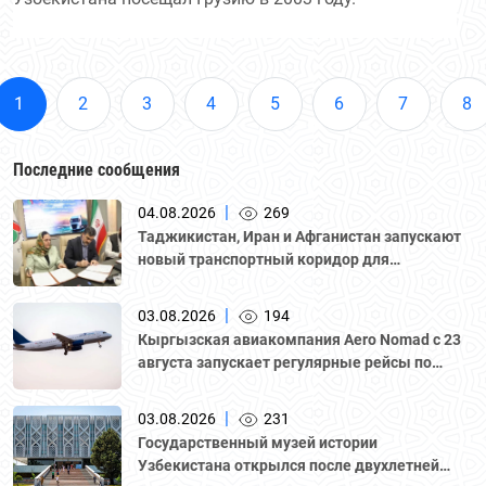
1
2
3
4
5
6
7
8
Последние сообщения
|
04.08.2026
269
Таджикистан, Иран и Афганистан запускают
новый транспортный коридор для
грузоперевозок
|
03.08.2026
194
Кыргызская авиакомпания Aero Nomad с 23
августа запускает регулярные рейсы по
маршруту «Бишкек – Ташкент».
|
03.08.2026
231
Государственный музей истории
Узбекистана открылся после двухлетней