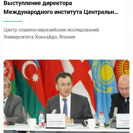
Выступление директора
Международного института Центральной
Азии Жавлона Вахабова на «круглом
столе»: «Центральная Азия в
Центр славяно-евразийских исследований
Университета Хоккайдо, Япония
меняющемся мире: видение
Узбекистана в области региональной
взаимосвязанности и сотрудничества»