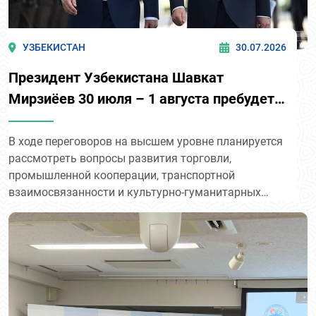
УЗБЕКИСТАН
30.07.2026
Президент Узбекистана Шавкат
Мирзиёев 30 июля – 1 августа пребудет в
Кыргызстан с государственным визитом
по приглашению Президента Садыра
В ходе переговоров на высшем уровне планируется
рассмотреть вопросы развития торговли,
Жапарова.
промышленной кооперации, транспортной
взаимосвязанности и культурно-гуманитарных
обменов. По итогам саммита планируется
подписание пакета двусторонних документов. В
рамках визита Президент нашей страны также
примет участие в неформальной Консультативной
встрече глав государств Центральной Азии и
Азербайджана в Чолпон-Ата.