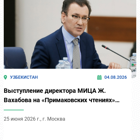
УЗБЕКИСТАН
04.08.2026
Выступление директора МИЦА Ж.
Вахабова на «Примаковских чтениях»
Стратегическая сессия 6 «Евразийская
безопасность 2035. Специальная сессия
25 июня 2026 г., г. Москва
к председательству России в ОДКБ»