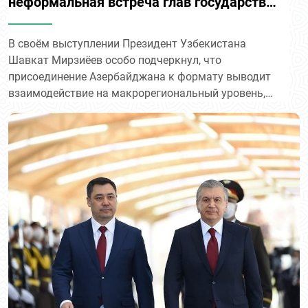
неформальная встреча глав государств
Центральной Азии и Азербайджана с
участием президентов Узбекистана,
В своём выступлении Президент Узбекистана
Шавкат Мирзиёев особо подчеркнул, что
Азербайджана, Казахстана,
присоединение Азербайджана к формату выводит
Кыргызстана, Таджикистана и
взаимодействие на макрорегиональный уровень,
Туркменистана.
открывая возможность сформировать единое
пространство развития, объединяющее
Центральную Азию, Южный Кавказ и Афганистан.