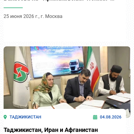
Стратегическая сессия 6 «Евразийская
безопасность 2035. Специальная сессия
25 июня 2026 г., г. Москва
к председательству России в ОДКБ»
ТАДЖИКИСТАН
04.08.2026
Таджикистан, Иран и Афганистан