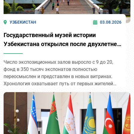
УЗБЕКИСТАН
03.08.2026
Государственный музей истории
Узбекистана открылся после двухлетней
реконструкции — и теперь входит в
список объектов Всемирного наследия
Число экспозиционных залов выросло с 9 до 20,
фонд в 350 тысяч экспонатов полностью
ЮНЕСКО в составе «Ташкентского
переосмыслен и представлен в новых витринах.
модернизма».
Хронология охватывает путь от первых жителей
Центральной Азии — артефактов пещеры Сельунгур
и останков неандертальца из Тешикташа — до
эпохи Нового Узбекистана. Среди жемчужин
коллекции — экспонаты Кушанской империи из
Фаязтепа и Каратепа, фрагменты росписей
Афрасиаба, коллекции монет Саманидов и
Тимуридов, а также артефакты эпохи Второй