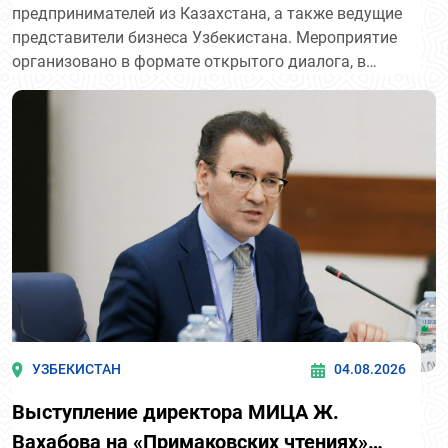
предпринимателей из Казахстана, а также ведущие
предпринимателей Казахстана
представители бизнеса Узбекистана. Мероприятие
"Атамекен."
организовано в формате открытого диалога, в
рамках которого ведутся переговоры по
инвестиционному сотрудничеству, промышленной
кооперации, экспорту и совместным проектам.
УЗБЕКИСТАН
04.08.2026
Выступление директора МИЦА Ж.
Вахабова на «Примаковских чтениях»