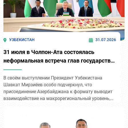
мировой войны и советского периода, впервые
представленные как отдельные тематические
блоки.
УЗБЕКИСТАН
31.07.2026
31 июля в Чолпон-Ата состоялась
неформальная встреча глав государств
Центральной Азии и Азербайджана с
участием президентов Узбекистана,
В своём выступлении Президент Узбекистана
Шавкат Мирзиёев особо подчеркнул, что
Азербайджана, Казахстана,
присоединение Азербайджана к формату выводит
Кыргызстана, Таджикистана и
взаимодействие на макрорегиональный уровень,
Туркменистана.
открывая возможность сформировать единое
пространство развития, объединяющее
Центральную Азию, Южный Кавказ и Афганистан.