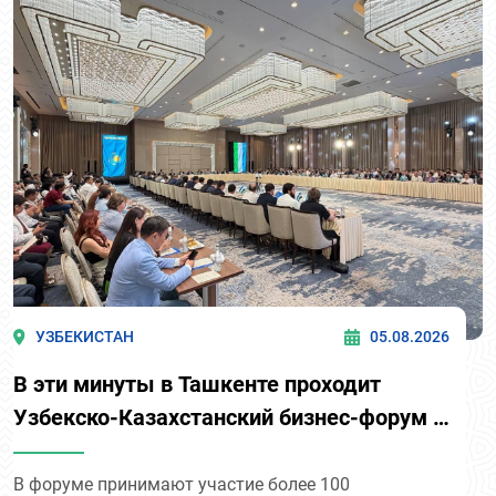
УЗБЕКИСТАН
05.08.2026
В эти минуты в Ташкенте проходит
Узбекско-Казахстанский бизнес-форум и
B2B-переговоры с участием делегации
во главе с Национальной палатой
В форуме принимают участие более 100