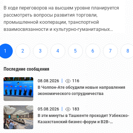
по приглашению Президента Садыра
В ходе переговоров на высшем уровне планируется
рассмотреть вопросы развития торговли,
Жапарова.
промышленной кооперации, транспортной
взаимосвязанности и культурно-гуманитарных
обменов. По итогам саммита планируется
подписание пакета двусторонних документов. В
рамках визита Президент нашей страны также
1
2
3
4
5
6
7
8
примет участие в неформальной Консультативной
встрече глав государств Центральной Азии и
Последние сообщения
Азербайджана в Чолпон-Ата.
|
08.08.2026
116
В Чолпон-Ате обсудили новые направления
экономического сотрудничества
|
05.08.2026
183
В эти минуты в Ташкенте проходит Узбекско-
Казахстанский бизнес-форум и B2B-
переговоры с участием делегации во главе с