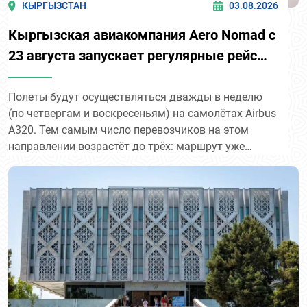
КЫРГЫЗСТАН
03.08.2026
Кыргызская авиакомпания Aero Nomad с
23 августа запускает регулярные рейсы
по маршруту «Бишкек – Ташкент».
Полеты будут осуществляться дважды в неделю
(по четвергам и воскресеньям) на самолётах Airbus
A320. Тем самым число перевозчиков на этом
направлении возрастёт до трёх: маршрут уже
обслуживают Centrum Air и Uzbekistan Airways. В
перспективе Aero Nomad рассматривает запуск
прямых рейсов из Бишкека в Самарканд и Ургенч.