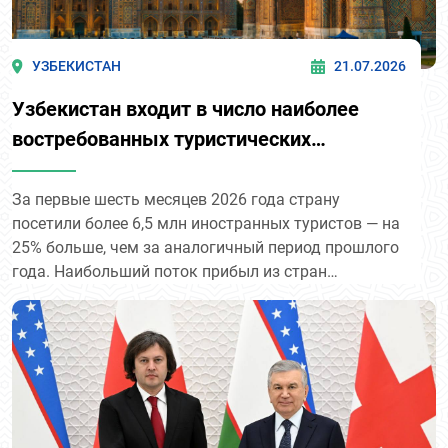
УЗБЕКИСТАН
21.07.2026
Узбекистан входит в число наиболее
востребованных туристических
направлений в регионе.
За первые шесть месяцев 2026 года страну
посетили более 6,5 млн иностранных туристов — на
25% больше, чем за аналогичный период прошлого
года. Наибольший поток прибыл из стран
Центральной Азии: Кыргызстана (1,87 млн),
Казахстана (1,55 млн) и Таджикистана (1,47 млн).
Среди дальних стран лидируют Россия (585,5 тыс.),
Китай (223,5 тыс.) и Турция (95,5 тыс.). Устойчивый
рост турпотока отражает растущий интерес к
историческому и культурному наследию
Узбекистана на международной арене.