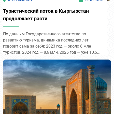
КЫРГЫЗСТАН
22.07.2026
Туристический поток в Кыргызстан
продолжает расти
По данным Государственного агентства по
развитию туризма, динамика последних лет
говорит сама за себя: 2023 год — около 8 млн
туристов, 2024 год — 8,6 млн, 2025 год — уже 10,5
млн. По словам Президента Садыра Жапарова,
сегодня страну ежегодно посещают порядка 13 млн
человек — почти вдвое больше численности самого
населения, что даёт прямой вклад в рост ВВП на
уровне 4–5%.