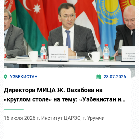
УЗБЕКИСТАН
28.07.2026
Директора МИЦА Ж. Вахабова на
«круглом столе» на тему: «Узбекистан и
ЦАРЭС: партнёрство во имя устойчивого
развития и предотвращения возврата к
16 июля 2026 г. Институт ЦАРЭС, г. Урумчи
бедности уязвимых слоев населения»