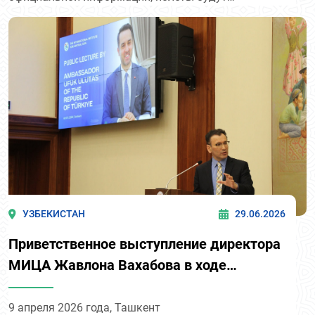
выполняться по пятницам, что создаёт
дополнительную транспортную связку между
Сурхандарьинской областью и одним из ключевых
туристических центров страны - Бухарой.
УЗБЕКИСТАН
29.06.2026
Приветственное выступление директора
МИЦА Жавлона Вахабова в ходе
открытой лекции посла Турции в
Узбекистане
9 апреля 2026 года, Ташкент