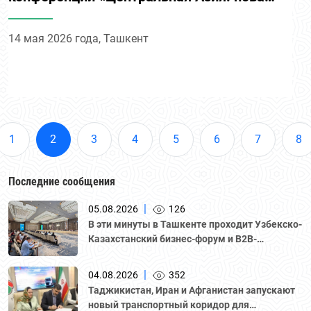
парадигма регионального развития»
14 мая 2026 года, Ташкент
1
2
3
4
5
6
7
8
Последние сообщения
|
05.08.2026
126
В эти минуты в Ташкенте проходит Узбекско-
Казахстанский бизнес-форум и B2B-
переговоры с участием делегации во главе с
Национальной палатой предпринимателей
|
04.08.2026
352
Казахстана "Атамекен."
Таджикистан, Иран и Афганистан запускают
новый транспортный коридор для