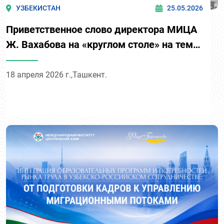
УЗБЕКИСТАН
25.05.2026
Приветственное слово директора МИЦА
Ж. Вахабова на «круглом столе» на тему:
«Новая динамика узбекско-
казахстанских отношений союзничества.
18 апреля 2026 г.,Ташкент.
Что дальше после саммита в Бухаре?»