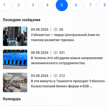
1
2
3
4
5
6
7
8
Последние сообщения
|
09.08.2026
28
Узбекистан — лидер Центральной Азии по
темпам развития туризма.
|
08.08.2026
331
В Чолпон-Ате обсудили новые направления
экономического сотрудничества
|
05.08.2026
212
В эти минуты в Ташкенте проходит Узбекско-
Казахстанский бизнес-форум и B2B-
переговоры с участием делегации во главе с
Национальной палатой предпринимателей
Календарь
Казахстана "Атамекен."