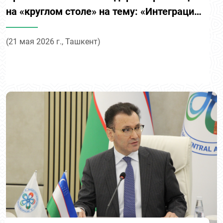
на «круглом столе» на тему: «Интеграция
образовательных программ и
потребностей рынка труда в узбекско-
(21 мая 2026 г., Ташкент)
российском сотрудничестве: от
подготовки кадров к управлению
миграционными потоками»