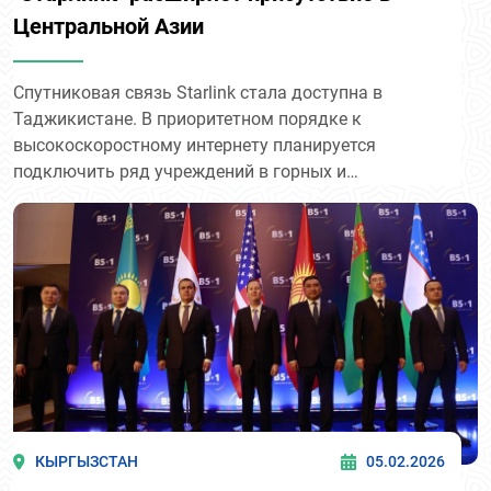
Центральной Азии
Спутниковая связь Starlink стала доступна в
Таджикистане. В приоритетном порядке к
высокоскоростному интернету планируется
подключить ряд учреждений в горных и
труднодоступных районах, где развитие наземной
инфраструктуры связи остаётся ограниченным.
Ожидается, что это улучшит доступ к цифровым
услугам, в том числе в сфере образования,
здравоохранения и работы местных органов
управления.
КЫРГЫЗСТАН
05.02.2026