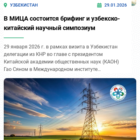
УЗБЕКИСТАН
29.01.2026
В МИЦА состоится брифинг и узбекско-
китайский научный симпозиум
29 января 2026 г. в рамках визита в Узбекистан
делегации из КНР во главе с президентом
Китайской академии общественных наук (КАОН)
Гао Сяном в Международном институте
Центральной Азии состоится брифинг,
посвящённый итогам 4-го пленума Центрального
комитета Коммунистической партии Китая 20-го
созыва, а также узбекско-китайский научный
симпозиум.