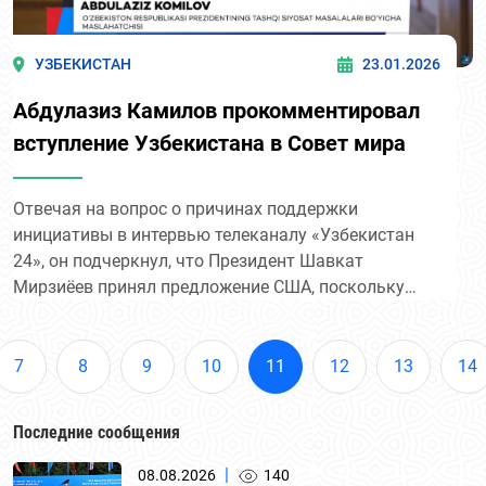
УЗБЕКИСТАН
23.01.2026
Абдулазиз Камилов прокомментировал
вступление Узбекистана в Совет мира
Отвечая на вопрос о причинах поддержки
инициативы в интервью телеканалу «Узбекистан
24», он подчеркнул, что Президент Шавкат
Мирзиёев принял предложение США, поскольку
цели Совета мира полностью совпадают с
основными принципами внешней политики
республики.
7
8
9
10
11
12
13
14
Последние сообщения
|
08.08.2026
140