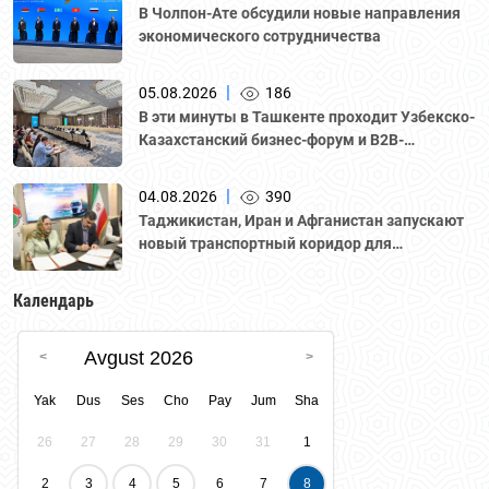
В Чолпон-Ате обсудили новые направления
экономического сотрудничества
|
05.08.2026
186
В эти минуты в Ташкенте проходит Узбекско-
Казахстанский бизнес-форум и B2B-
переговоры с участием делегации во главе с
Национальной палатой предпринимателей
|
04.08.2026
390
Казахстана "Атамекен."
Таджикистан, Иран и Афганистан запускают
новый транспортный коридор для
грузоперевозок
Календарь
Avgust 2026
Yak
Dus
Ses
Cho
Pay
Jum
Sha
26
27
28
29
30
31
1
2
3
4
5
6
7
8