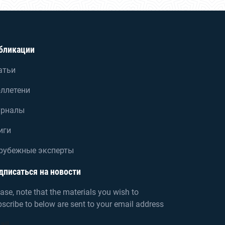
бликации
атьи
ллетени
рналы
иги
рубежные эксперты
дписаться на новости
ase, note that the materials you wish to
scribe to below are sent to your email address
ail