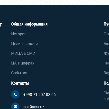
Общая информация
Пу
F
История
Ст
Цели и задачи
Бю
МИЦА в СМИ
Жу
ЦА в цифрах
Кн
События
За
Контакты
По
Ple
+998 71 207 08 66
sub
iica@iica.uz
Em