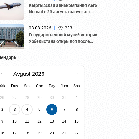
Кыргызская авиакомпания Aero
Nomad с 23 августа запускает
регулярные рейсы по маршруту
«Бишкек – Ташкент».
|
03.08.2026
233
Государственный музей истории
Узбекистана открылся после
двухлетней реконструкции — и
теперь входит в список объектов
лендарь
Всемирного наследия ЮНЕСКО в
составе «Ташкентского
Avgust 2026
модернизма».
Yak
Dus
Ses
Cho
Pay
Jum
Sha
26
27
28
29
30
31
1
2
3
4
5
6
7
8
9
10
11
12
13
14
15
16
17
18
19
20
21
22