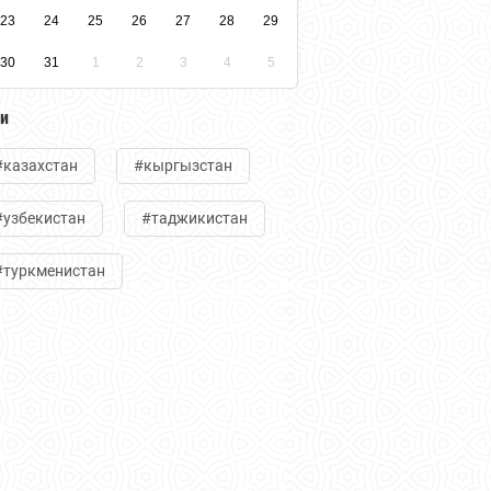
23
24
25
26
27
28
29
30
31
1
2
3
4
5
ги
#казахстан
#кыргызстан
#узбекистан
#таджикистан
#туркменистан