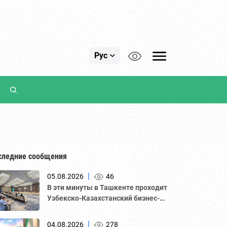
Рус
следние сообщения
|
05.08.2026
46
В эти минуты в Ташкенте проходит
Узбекско-Казахстанский бизнес-
форум и B2B-переговоры с
участием делегации во главе с
|
04.08.2026
278