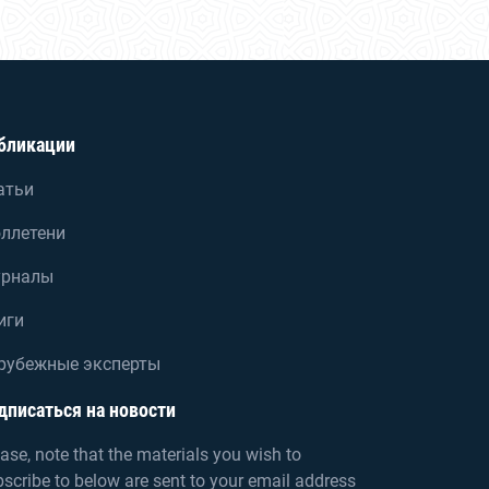
бликации
атьи
ллетени
рналы
иги
рубежные эксперты
дписаться на новости
ase, note that the materials you wish to
scribe to below are sent to your email address