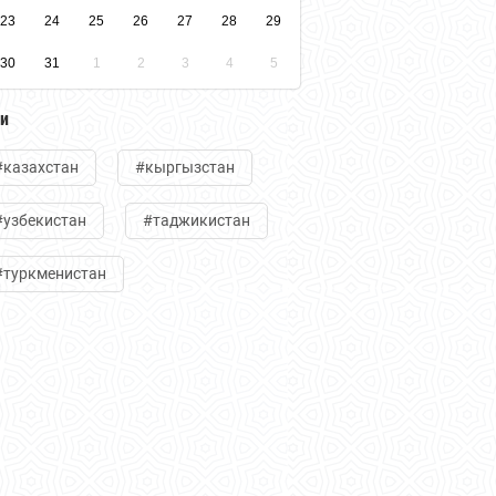
23
24
25
26
27
28
29
30
31
1
2
3
4
5
ги
#казахстан
#кыргызстан
#узбекистан
#таджикистан
#туркменистан