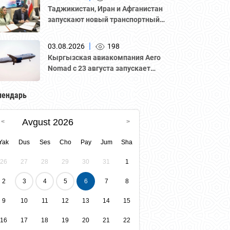
Национальной палатой
Таджикистан, Иран и Афганистан
предпринимателей Казахстана
запускают новый транспортный
"Атамекен."
коридор для грузоперевозок
|
03.08.2026
198
Кыргызская авиакомпания Aero
Nomad с 23 августа запускает
регулярные рейсы по маршруту
«Бишкек – Ташкент».
лендарь
Avgust 2026
Yak
Dus
Ses
Cho
Pay
Jum
Sha
26
27
28
29
30
31
1
2
3
4
5
6
7
8
9
10
11
12
13
14
15
16
17
18
19
20
21
22