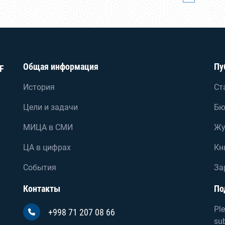
Общая информация
Пу
F
История
Ст
Цели и задачи
Бю
МИЦА в СМИ
Жу
ЦА в цифрах
Кн
События
За
Контакты
По
Ple
+998 71 207 08 66
sub