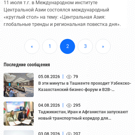
11 июля т.г. в Международном институте
Центральной Азии состоялся международный
«круглый стол» на тему: «Центральная Азия:
глобальные тренды и региональная повестка дня».
«
1
2
3
»
Последние сообщения
|
05.08.2026
79
В эти минуты в Ташкенте проходит Узбекско-
Казахстанский бизнес-форум и B2B-
переговоры с участием делегации во главе с
Национальной палатой предпринимателей
|
04.08.2026
295
Казахстана "Атамекен."
Таджикистан, Иран и Афганистан запускают
новый транспортный коридор для
грузоперевозок
|
03.08.2026
207