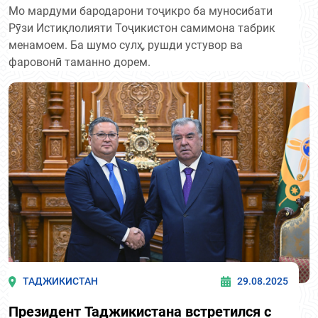
Мо мардуми бародарони тоҷикро ба муносибати
Рӯзи Истиқлолияти Тоҷикистон самимона табрик
менамоем. Ба шумо сулҳ, рушди устувор ва
фаровонӣ таманно дорем.
ТАДЖИКИСТАН
29.08.2025
Президент Таджикистана встретился с