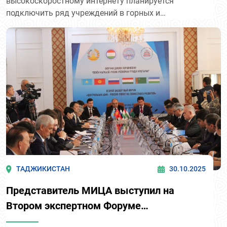
высокоскоростному интернету планируется
подключить ряд учреждений в горных и
труднодоступных районах, где развитие наземной
инфраструктуры связи остаётся ограниченным.
Ожидается, что это улучшит доступ к цифровым
услугам, в том числе в сфере образования,
здравоохранения и работы местных органов
управления.
ТАДЖИКИСТАН
30.10.2025
Представитель МИЦА выступил на
Втором экспертном Форуме
«Центральная Азия – Россия: повестка