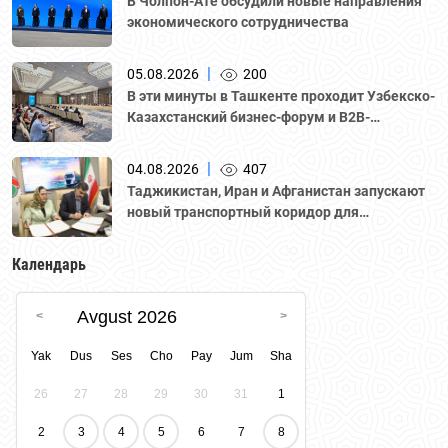
В Чолпон-Ате обсудили новые направления
экономического сотрудничества
|
05.08.2026
200
В эти минуты в Ташкенте проходит Узбекско-
Казахстанский бизнес-форум и B2B-
переговоры с участием делегации во главе с
Национальной палатой предпринимателей
|
04.08.2026
407
Казахстана "Атамекен."
Таджикистан, Иран и Афганистан запускают
новый транспортный коридор для
грузоперевозок
Календарь
Avgust 2026
Yak
Dus
Ses
Cho
Pay
Jum
Sha
26
27
28
29
30
31
1
2
3
4
5
6
7
8