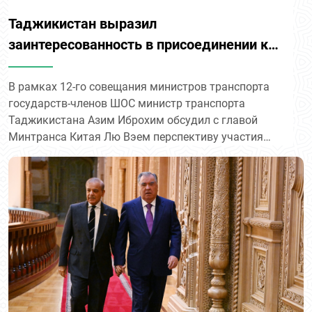
Таджикистан выразил
заинтересованность в присоединении к
проекту железной дороги Китай –
Кыргызстан – Узбекистан
В рамках 12-го совещания министров транспорта
государств-членов ШОС министр транспорта
Таджикистана Азим Иброхим обсудил с главой
Минтранса Китая Лю Вэем перспективу участия
Душанбе в проекте железной дороги Китай –
Кыргызстан – Узбекистан.