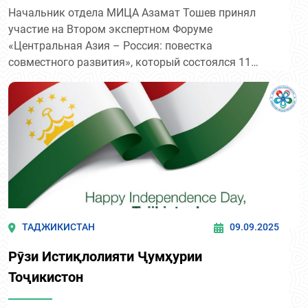
совместного развития»
Начальник отдела МИЦА Азамат Тошев принял
участие на Втором экспертном Форуме
«Центральная Азия – Россия: повестка
совместного развития», который состоялся 11
октября т.г. в г. Душанбе.
ТАДЖИКИСТАН
09.09.2025
Рӯзи Истиқлолияти Ҷумҳурии
Тоҷикистон