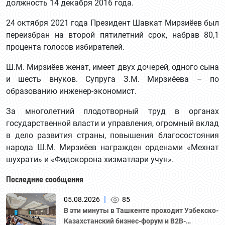
должность 14 декабря 2016 года.
24 октября 2021 года Президент Шавкат Мирзиёев был
переизбран на второй пятилетний срок, набрав 80,1
процента голосов избирателей.
Ш.М. Мирзиёев женат, имеет двух дочерей, одного сына
и шесть внуков. Супруга З.М. Мирзиёева – по
образованию инженер-экономист.
За многолетний плодотворный труд в органах
государственной власти и управления, огромный вклад
в дело развития страны, повышения благосостояния
народа Ш.М. Мирзиёев награжден орденами «Мехнат
шухрати» и «Фидокорона хизматлари учун».
Последние сообщения
|
05.08.2026
85
В эти минуты в Ташкенте проходит Узбекско-
Казахстанский бизнес-форум и B2B-