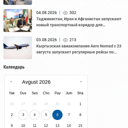
переговоры с участием делегации во главе с
Национальной палатой предпринимателей
|
04.08.2026
302
Казахстана "Атамекен."
Таджикистан, Иран и Афганистан запускают
новый транспортный коридор для
грузоперевозок
|
03.08.2026
213
Кыргызская авиакомпания Aero Nomad с 23
августа запускает регулярные рейсы по
маршруту «Бишкек – Ташкент».
Календарь
Avgust 2026
Yak
Dus
Ses
Cho
Pay
Jum
Sha
26
27
28
29
30
31
1
2
3
4
5
6
7
8
9
10
11
12
13
14
15