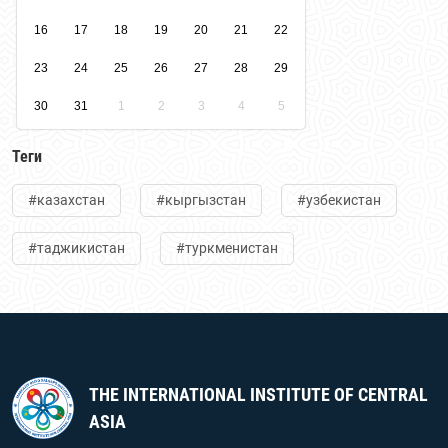
16
17
18
19
20
21
22
23
24
25
26
27
28
29
30
31
1
2
3
4
5
Теги
#казахстан
#кыргызстан
#узбекистан
#таджикистан
#туркменистан
THE INTERNATIONAL INSTITUTE OF CENTRAL
ASIA