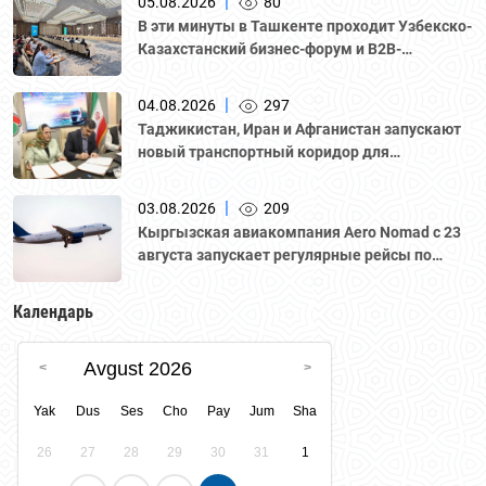
|
05.08.2026
80
В эти минуты в Ташкенте проходит Узбекско-
Казахстанский бизнес-форум и B2B-
переговоры с участием делегации во главе с
Национальной палатой предпринимателей
|
04.08.2026
297
Казахстана "Атамекен."
Таджикистан, Иран и Афганистан запускают
новый транспортный коридор для
грузоперевозок
|
03.08.2026
209
Кыргызская авиакомпания Aero Nomad с 23
августа запускает регулярные рейсы по
маршруту «Бишкек – Ташкент».
Календарь
Avgust 2026
Yak
Dus
Ses
Cho
Pay
Jum
Sha
26
27
28
29
30
31
1