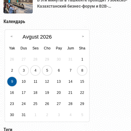
В эти минуты в Ташкенте проходит Узбекско-
Казахстанский бизнес-форум и B2B-
переговоры с участием делегации во главе с
Национальной палатой предпринимателей
Календарь
Казахстана "Атамекен."
Avgust 2026
Yak
Dus
Ses
Cho
Pay
Jum
Sha
26
27
28
29
30
31
1
2
3
4
5
6
7
8
9
10
11
12
13
14
15
16
17
18
19
20
21
22
23
24
25
26
27
28
29
30
31
1
2
3
4
5
Теги