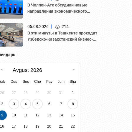
В Чолпон-Ате обсудили новые
направления экономического
сотрудничества
|
05.08.2026
214
В эти минуты в Ташкенте проходит
Узбекско-Казахстанский бизнес-
форум и B2B-переговоры с
участием делегации во главе с
лендарь
Национальной палатой
предпринимателей Казахстана
Avgust 2026
"Атамекен."
Yak
Dus
Ses
Cho
Pay
Jum
Sha
26
27
28
29
30
31
1
2
3
4
5
6
7
8
9
10
11
12
13
14
15
16
17
18
19
20
21
22