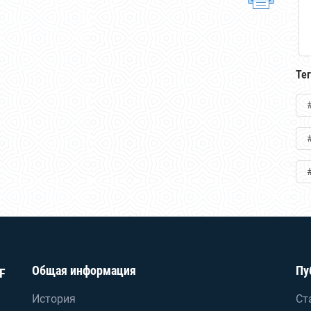
Те
Общая информация
Пу
F
История
Ст