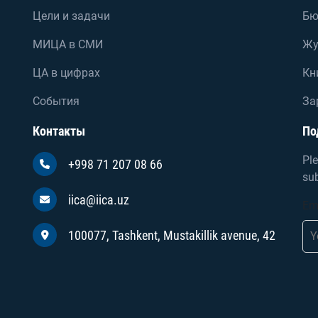
Цели и задачи
Бю
МИЦА в СМИ
Жу
ЦА в цифрах
Кн
События
За
Контакты
По
Ple
+998 71 207 08 66
sub
iica@iica.uz
Em
100077, Tashkent, Mustakillik avenue, 42