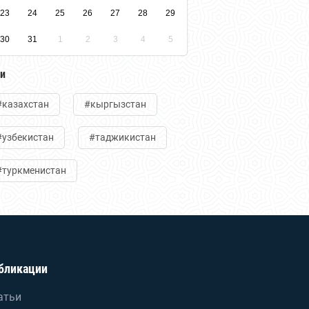
23
24
25
26
27
28
29
30
31
1
2
3
4
5
ги
#казахстан
#кыргызстан
#узбекистан
#таджикистан
#туркменистан
бликации
атьи