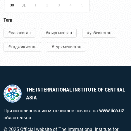
30
31
1
2
3
4
5
Теги
#казахстан
#кыргызстан
#узбекистан
#таджикистан
#туркменистан
THE INTERNATIONAL INSTITUTE OF CENTRAL
ASIA
При использовании материалов ссылка на
www.iica.uz
обязательна
© 2025 Official website of The International Institute for