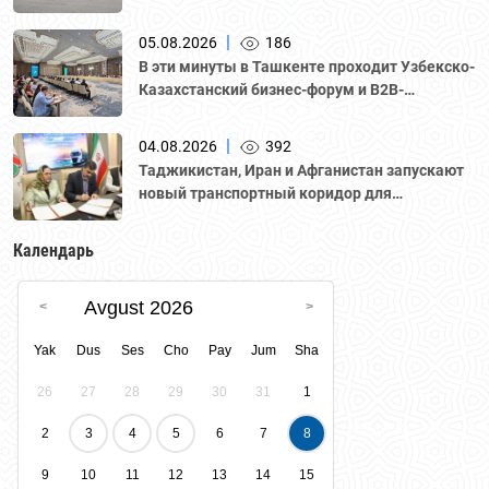
|
05.08.2026
186
В эти минуты в Ташкенте проходит Узбекско-
Казахстанский бизнес-форум и B2B-
переговоры с участием делегации во главе с
Национальной палатой предпринимателей
|
04.08.2026
392
Казахстана "Атамекен."
Таджикистан, Иран и Афганистан запускают
новый транспортный коридор для
грузоперевозок
Календарь
Avgust 2026
Yak
Dus
Ses
Cho
Pay
Jum
Sha
26
27
28
29
30
31
1
2
3
4
5
6
7
8
9
10
11
12
13
14
15