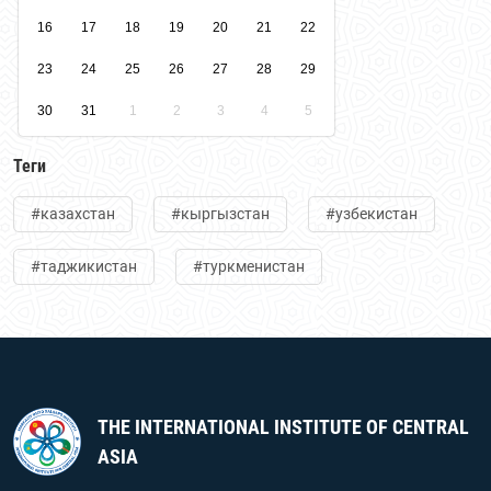
16
17
18
19
20
21
22
23
24
25
26
27
28
29
30
31
1
2
3
4
5
Теги
#казахстан
#кыргызстан
#узбекистан
#таджикистан
#туркменистан
THE INTERNATIONAL INSTITUTE OF CENTRAL
ASIA