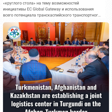
«круглого стола» на тему возможностей
инициативы ЕС Global Gateway и использования
всего потенциала транскаспийского транспортного
коридора. В мероприятии приняли участие
руководители Европейской комиссии и главы
дипломатических миссий Турции, Азербайджана,
Румынии, Казахстана, Туркменистана,
руководители различных исследовательских
организаций в сфере транспорта и логистических
компаний.