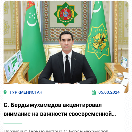
ТУРКМЕНИСТАН
05.03.2024
С. Бердымухамедов акцентировал
внимание на важности своевременной
подготовки к весенней посевной
кампании
Президент Туркменистана С. Бердымухамедов