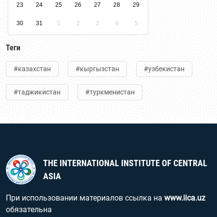
23
24
25
26
27
28
29
30
31
1
2
3
4
5
Теги
#казахстан
#кыргызстан
#узбекистан
#таджикистан
#туркменистан
THE INTERNATIONAL INSTITUTE OF CENTRAL
ASIA
При использовании материалов ссылка на
www.iica.uz
обязательна