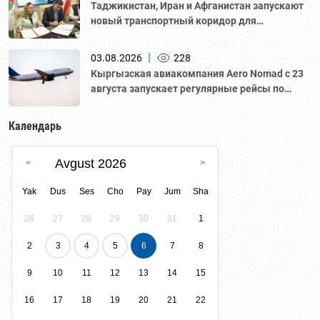
Таджикистан, Иран и Афганистан запускают
новый транспортный коридор для
грузоперевозок
|
03.08.2026
228
Кыргызская авиакомпания Aero Nomad с 23
августа запускает регулярные рейсы по
маршруту «Бишкек – Ташкент».
Календарь
Avgust 2026
Yak
Dus
Ses
Cho
Pay
Jum
Sha
26
27
28
29
30
31
1
2
3
4
5
6
7
8
9
10
11
12
13
14
15
16
17
18
19
20
21
22