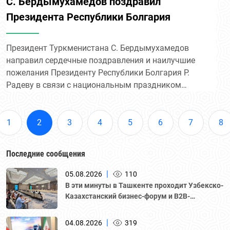
С. Бердымухамедов поздравил
Президента Республики Болгария
Президент Туркменистана С. Бердымухамедов
направил сердечные поздравления и наилучшие
пожелания Президенту Республики Болгария Р.
Радеву в связи с национальным праздником
страны – Днём освобождения.
1
2
3
4
5
6
7
8
Последние сообщения
|
05.08.2026
110
В эти минуты в Ташкенте проходит Узбекско-
Казахстанский бизнес-форум и B2B-
переговоры с участием делегации во главе с
Национальной палатой предпринимателей
|
04.08.2026
319
Казахстана "Атамекен."