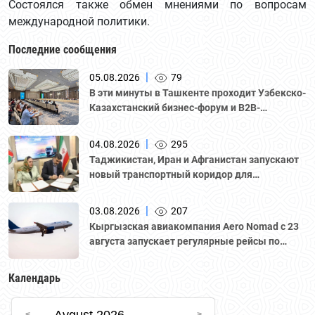
Состоялся также обмен мнениями по вопросам
международной политики.
Последние сообщения
|
05.08.2026
79
В эти минуты в Ташкенте проходит Узбекско-
Казахстанский бизнес-форум и B2B-
переговоры с участием делегации во главе с
Национальной палатой предпринимателей
|
04.08.2026
295
Казахстана "Атамекен."
Таджикистан, Иран и Афганистан запускают
новый транспортный коридор для
грузоперевозок
|
03.08.2026
207
Кыргызская авиакомпания Aero Nomad с 23
августа запускает регулярные рейсы по
маршруту «Бишкек – Ташкент».
Календарь