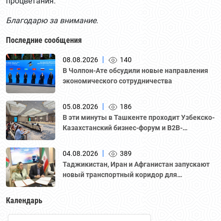
процветания.
Благодарю за внимание.
Последние сообщения
|
08.08.2026
140
В Чолпон-Ате обсудили новые направления
экономического сотрудничества
|
05.08.2026
186
В эти минуты в Ташкенте проходит Узбекско-
Казахстанский бизнес-форум и B2B-
переговоры с участием делегации во главе с
Национальной палатой предпринимателей
|
04.08.2026
389
Казахстана "Атамекен."
Таджикистан, Иран и Афганистан запускают
новый транспортный коридор для
грузоперевозок
Календарь