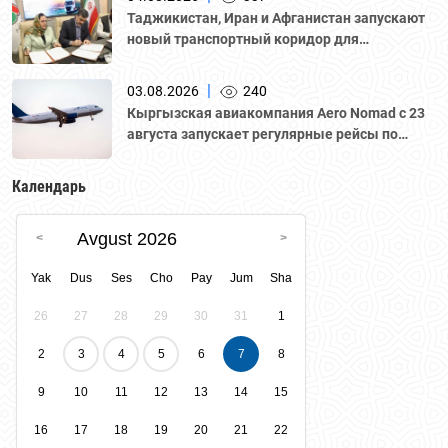
Казахстана "Атамекен."
Таджикистан, Иран и Афганистан запускают
новый транспортный коридор для
грузоперевозок
|
03.08.2026
240
Кыргызская авиакомпания Aero Nomad с 23
августа запускает регулярные рейсы по
маршруту «Бишкек – Ташкент».
Календарь
Avgust 2026
Yak
Dus
Ses
Cho
Pay
Jum
Sha
26
27
28
29
30
31
1
2
3
4
5
6
7
8
9
10
11
12
13
14
15
16
17
18
19
20
21
22