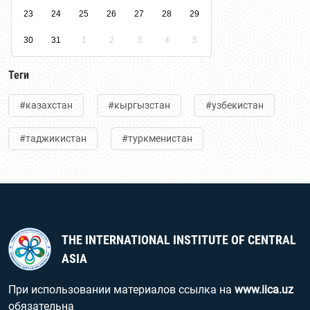
23
24
25
26
27
28
29
30
31
1
2
3
4
5
Теги
#казахстан
#кыргызстан
#узбекистан
#таджикистан
#туркменистан
THE INTERNATIONAL INSTITUTE OF CENTRAL
ASIA
При использовании материалов ссылка на
www.iica.uz
обязательна