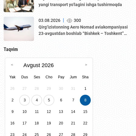
yangi transport yo‘lagini ishga tushirmoqda
|
03.08.2026
300
Qirg‘izistonning Aero Nomad aviakompaniyasi
23-avgustdan boshlab “Bishkek – Toshkent”
yo‘nalishida muntazam qatnovlarni yo‘lga
qo‘yadi.
Taqvim
Avgust 2026
Yak
Dus
Ses
Cho
Pay
Jum
Sha
26
27
28
29
30
31
1
2
3
4
5
6
7
8
9
10
11
12
13
14
15
16
17
18
19
20
21
22
23
24
25
26
27
28
29