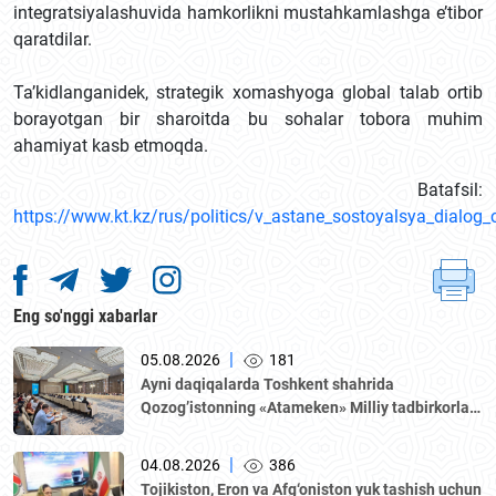
integratsiyalashuvida hamkorlikni mustahkamlashga e’tibor
qaratdilar.
Ta’kidlanganidek, strategik xomashyoga global talab ortib
borayotgan bir sharoitda bu sohalar tobora muhim
ahamiyat kasb etmoqda.
Batafsil:
https://www.kt.kz/rus/politics/v_astane_sostoyalsya_dialo
Eng so'nggi xabarlar
|
05.08.2026
181
Аyni daqiqalarda Toshkent shahrida
Qozogʼistonning «Аtameken» Milliy tadbirkorlar
palatasi boshchiligidagi delegatsiya ishtirokida
Oʼzbekiston–Qozogʼiston biznes-forumi va B2B
|
04.08.2026
386
muzokaralari boʼlib oʼtmoqda.
Tojikiston, Eron va Afg‘oniston yuk tashish uchun