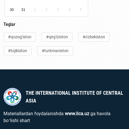
30
31
1
2
3
4
5
Teglar
#qozog'iston
#qirg'iziston
#o'zbekiston
#tojikiston
#turkmaniston
THE INTERNATIONAL INSTITUTE OF CENTRAL
ASIA
Materiallardan foydalanishda
www.iica.uz
ga havola
boʻlishi shart