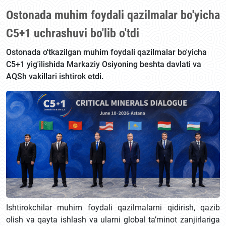
Ostonada muhim foydali qazilmalar bo'yicha
C5+1 uchrashuvi bo'lib o'tdi
Ostonada o'tkazilgan muhim foydali qazilmalar bo'yicha
C5+1 yig'ilishida Markaziy Osiyoning beshta davlati va
AQSh vakillari ishtirok etdi.
Ishtirokchilar muhim foydali qazilmalarni qidirish, qazib
olish va qayta ishlash va ularni global ta’minot zanjirlariga