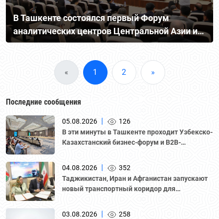
В Ташкенте состоялся первый Форум
аналитических центров Центральной Азии и
Республики Корея
«
1
2
»
Последние сообщения
|
05.08.2026
126
В эти минуты в Ташкенте проходит Узбекско-
Казахстанский бизнес-форум и B2B-
переговоры с участием делегации во главе с
Национальной палатой предпринимателей
|
04.08.2026
352
Казахстана "Атамекен."
Таджикистан, Иран и Афганистан запускают
новый транспортный коридор для
грузоперевозок
|
03.08.2026
258