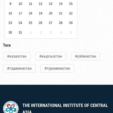
9
10
11
12
13
14
15
16
17
18
19
20
21
22
23
24
25
26
27
28
29
30
31
1
2
3
4
5
Теги
#казахстан
#кыргызстан
#узбекистан
#таджикистан
#туркменистан
THE INTERNATIONAL INSTITUTE OF CENTRAL
ASIA