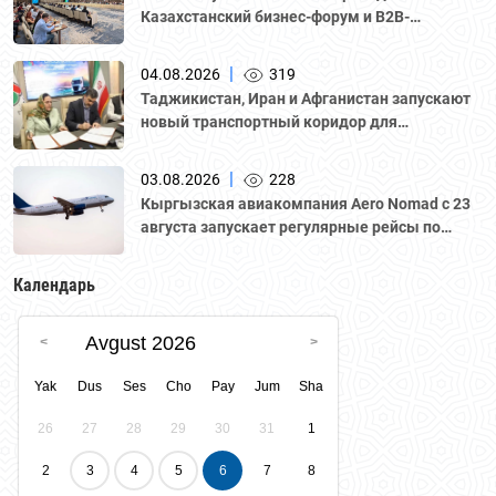
Казахстанский бизнес-форум и B2B-
переговоры с участием делегации во главе с
Национальной палатой предпринимателей
|
04.08.2026
319
Казахстана "Атамекен."
Таджикистан, Иран и Афганистан запускают
новый транспортный коридор для
грузоперевозок
|
03.08.2026
228
Кыргызская авиакомпания Aero Nomad с 23
августа запускает регулярные рейсы по
маршруту «Бишкек – Ташкент».
Календарь
Avgust 2026
Yak
Dus
Ses
Cho
Pay
Jum
Sha
26
27
28
29
30
31
1
2
3
4
5
6
7
8