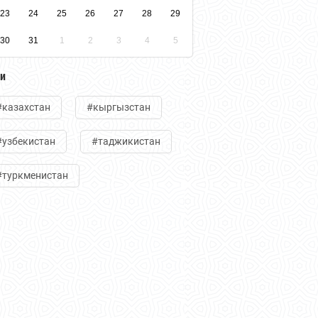
23
24
25
26
27
28
29
30
31
1
2
3
4
5
ги
#казахстан
#кыргызстан
#узбекистан
#таджикистан
#туркменистан