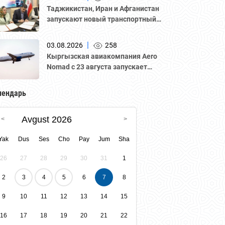
Национальной палатой
Таджикистан, Иран и Афганистан
предпринимателей Казахстана
запускают новый транспортный
"Атамекен."
коридор для грузоперевозок
|
03.08.2026
258
Кыргызская авиакомпания Aero
Nomad с 23 августа запускает
регулярные рейсы по маршруту
«Бишкек – Ташкент».
лендарь
Avgust 2026
Yak
Dus
Ses
Cho
Pay
Jum
Sha
26
27
28
29
30
31
1
2
3
4
5
6
7
8
9
10
11
12
13
14
15
16
17
18
19
20
21
22