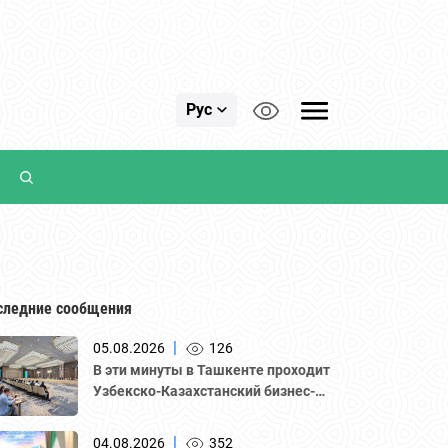
Рус
следние сообщения
|
05.08.2026
126
В эти минуты в Ташкенте проходит
Узбекско-Казахстанский бизнес-
форум и B2B-переговоры с
участием делегации во главе с
|
04.08.2026
352