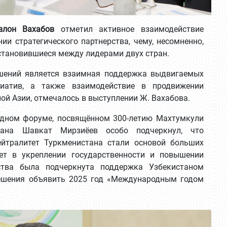
влон Вахабов
отметил активное взаимодействие
ии стратегического партнерства, чему, несомненно,
становившиеся между лидерами двух стран.
шений является взаимная поддержка выдвигаемых
иатив, а также взаимодействие в продвижении
ой Азии, отмечалось в выступлении Ж. Вахабова.
одном форуме, посвящённом 300-летию Махтумкули
стана Шавкат Мирзиёев особо подчеркнул, что
йтралитет Туркменистана стали основой больших
лет в укреплении государственности и повышении
рства была подчеркнута поддержка Узбекистаном
ешения объявить 2025 год «Международным годом