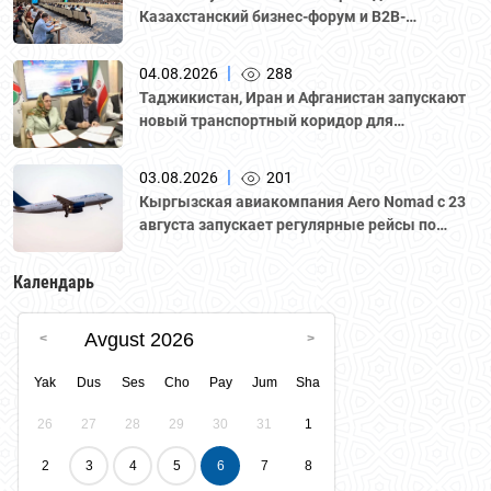
Казахстанский бизнес-форум и B2B-
переговоры с участием делегации во главе с
Национальной палатой предпринимателей
|
04.08.2026
288
Казахстана "Атамекен."
Таджикистан, Иран и Афганистан запускают
новый транспортный коридор для
грузоперевозок
|
03.08.2026
201
Кыргызская авиакомпания Aero Nomad с 23
августа запускает регулярные рейсы по
маршруту «Бишкек – Ташкент».
Календарь
Avgust 2026
Yak
Dus
Ses
Cho
Pay
Jum
Sha
26
27
28
29
30
31
1
2
3
4
5
6
7
8