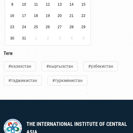
9
10
11
12
13
14
15
16
17
18
19
20
21
22
23
24
25
26
27
28
29
30
31
1
2
3
4
5
Теги
#казахстан
#кыргызстан
#узбекистан
#таджикистан
#туркменистан
THE INTERNATIONAL INSTITUTE OF CENTRAL
ASIA