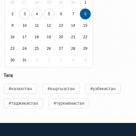
26
27
28
29
30
31
1
2
3
4
5
6
7
8
9
10
11
12
13
14
15
16
17
18
19
20
21
22
23
24
25
26
27
28
29
30
31
1
2
3
4
5
Теги
#казахстан
#кыргызстан
#узбекистан
#таджикистан
#туркменистан