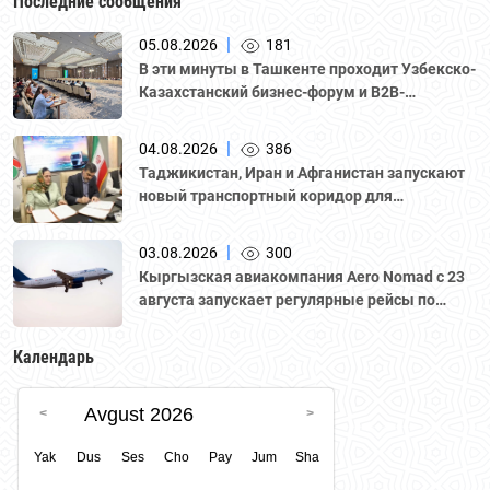
Последние сообщения
|
05.08.2026
181
В эти минуты в Ташкенте проходит Узбекско-
Казахстанский бизнес-форум и B2B-
переговоры с участием делегации во главе с
Национальной палатой предпринимателей
|
04.08.2026
386
Казахстана "Атамекен."
Таджикистан, Иран и Афганистан запускают
новый транспортный коридор для
грузоперевозок
|
03.08.2026
300
Кыргызская авиакомпания Aero Nomad с 23
августа запускает регулярные рейсы по
маршруту «Бишкек – Ташкент».
Календарь
Avgust 2026
Yak
Dus
Ses
Cho
Pay
Jum
Sha