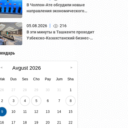
В Чолпон-Ате обсудили новые
направления экономического
сотрудничества
|
05.08.2026
216
В эти минуты в Ташкенте проходит
Узбекско-Казахстанский бизнес-
форум и B2B-переговоры с
участием делегации во главе с
лендарь
Национальной палатой
предпринимателей Казахстана
Avgust 2026
"Атамекен."
Yak
Dus
Ses
Cho
Pay
Jum
Sha
26
27
28
29
30
31
1
2
3
4
5
6
7
8
9
10
11
12
13
14
15
16
17
18
19
20
21
22