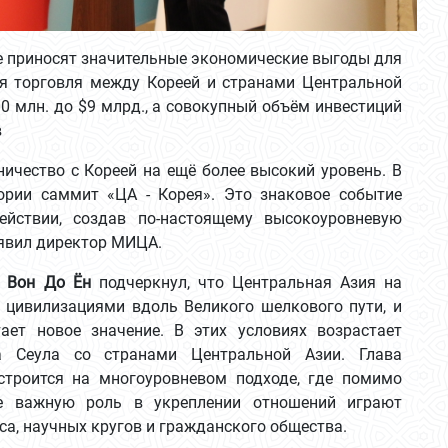
е приносят значительные экономические выгоды для
ия торговля между Кореей и странами Центральной
00 млн. до $9 млрд., а совокупный объём инвестиций
ов
ичество с Кореей на ещё более высокий уровень. В
ории саммит «ЦА - Корея». Это знаковое событие
йствии, создав по-настоящему высокоуровневую
аявил директор МИЦА.
и
Вон До Ён
подчеркнул, что Центральная Азия на
цивилизациями вдоль Великого шелкового пути, и
ает новое значение. В этих условиях возрастает
ва Сеула со странами Центральной Азии. Глава
строится на многоуровневом подходе, где помимо
не важную роль в укреплении отношений играют
са, научных кругов и гражданского общества.