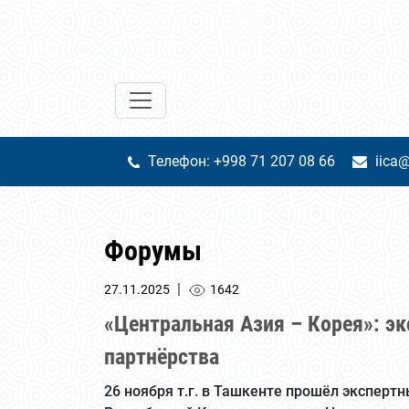
Телефон: +998 71 207 08 66
iica@
Форумы
|
27.11.2025
1642
«Центральная Азия – Корея»: э
партнёрства
26 ноября т.г. в Ташкенте прошёл эксперт