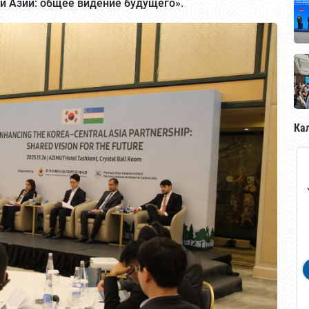
й Азии: общее видение будущего».
Ка