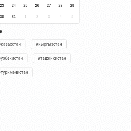
23
24
25
26
27
28
29
30
31
1
2
3
4
5
ги
#казахстан
#кыргызстан
#узбекистан
#таджикистан
#туркменистан