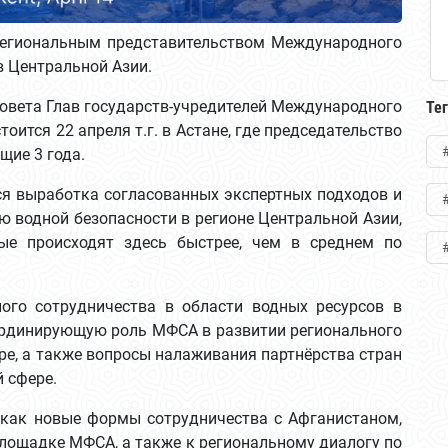
егиональным представительством Международного
в Центральной Азии.
Совета Глав государств-учредителей Международного
Те
оится 22 апреля т.г. в Астане, где председательство
щие 3 года.
тся выработка согласованных экспертных подходов и
ю водной безопасности в регионе Центральной Азии,
ые происходят здесь быстрее, чем в среднем по
ого сотрудничества в области водных ресурсов в
ординирующую роль МФСА в развитии регионального
ре, а также вопросы налаживания партнёрства стран
 сфере.
 как новые формы сотрудничества с Афганистаном,
площадке МФСА, а также к региональному диалогу по