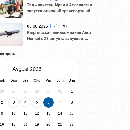
Национальной палатой
Таджикистан, Иран и Афганистан
предпринимателей Казахстана
запускают новый транспортный
"Атамекен."
коридор для грузоперевозок
|
03.08.2026
197
Кыргызская авиакомпания Aero
Nomad с 23 августа запускает
регулярные рейсы по маршруту
«Бишкек – Ташкент».
лендарь
Avgust 2026
Yak
Dus
Ses
Cho
Pay
Jum
Sha
26
27
28
29
30
31
1
2
3
4
5
6
7
8
9
10
11
12
13
14
15
16
17
18
19
20
21
22