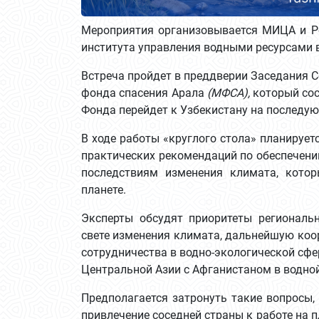
Мероприятия организовывается МИЦА и Р
института управления водными ресурсами 
Встреча пройдет в преддверии Заседания 
фонда спасения Арала
(МФСА),
который сост
Фонда перейдет к Узбекистану на последую
В ходе работы «круглого стола» планируе
практических рекомендаций по обеспечени
последствиям изменения климата, котор
планете.
Эксперты обсудят приоритеты региональн
свете изменения климата, дальнейшую ко
сотрудничества в водно-экологической сфе
Центральной Азии с Афганистаном в водной
Предполагается затронуть такие вопросы,
привлечение соседней страны к работе на 