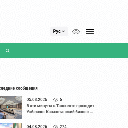
Рус
следние сообщения
|
05.08.2026
6
В эти минуты в Ташкенте проходит
Узбекско-Казахстанский бизнес-
форум и B2B-переговоры с
участием делегации во главе с
|
04.08.2026
274