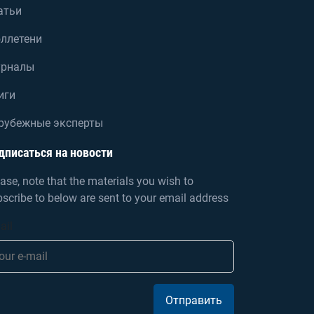
атьи
ллетени
рналы
иги
рубежные эксперты
дписаться на новости
ase, note that the materials you wish to
scribe to below are sent to your email address
ail
Отправить