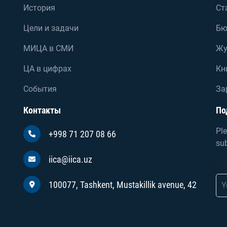
История
Ст
Цели и задачи
Бю
МИЦА в СМИ
Жу
ЦА в цифрах
Кн
События
За
Контакты
По
Ple
+998 71 207 08 66
sub
iica@iica.uz
Em
100077, Tashkent, Mustakillik avenue, 42