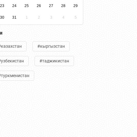
23
24
25
26
27
28
29
30
31
1
2
3
4
5
ги
#казахстан
#кыргызстан
#узбекистан
#таджикистан
#туркменистан