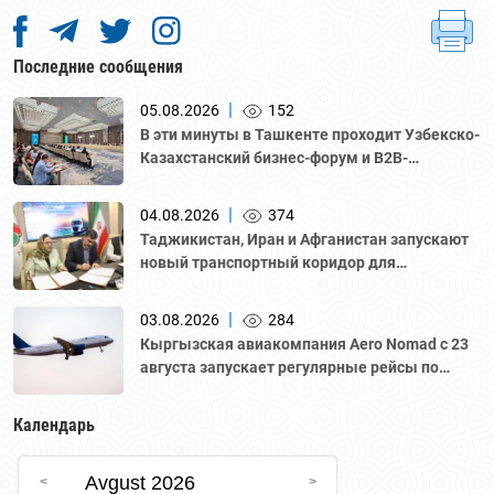
Последние сообщения
|
05.08.2026
152
В эти минуты в Ташкенте проходит Узбекско-
Казахстанский бизнес-форум и B2B-
переговоры с участием делегации во главе с
Национальной палатой предпринимателей
|
04.08.2026
374
Казахстана "Атамекен."
Таджикистан, Иран и Афганистан запускают
новый транспортный коридор для
грузоперевозок
|
03.08.2026
284
Кыргызская авиакомпания Aero Nomad с 23
августа запускает регулярные рейсы по
маршруту «Бишкек – Ташкент».
Календарь
Avgust 2026