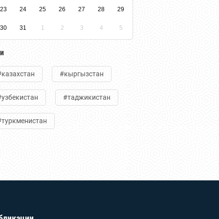
23
24
25
26
27
28
29
30
31
1
2
3
4
5
ги
#казахстан
#кыргызстан
#узбекистан
#таджикистан
#туркменистан
бликации