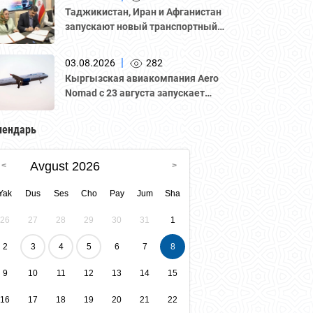
Национальной палатой
Таджикистан, Иран и Афганистан
предпринимателей Казахстана
запускают новый транспортный
"Атамекен."
коридор для грузоперевозок
|
03.08.2026
282
Кыргызская авиакомпания Aero
Nomad с 23 августа запускает
регулярные рейсы по маршруту
«Бишкек – Ташкент».
лендарь
Avgust 2026
Yak
Dus
Ses
Cho
Pay
Jum
Sha
26
27
28
29
30
31
1
2
3
4
5
6
7
8
9
10
11
12
13
14
15
16
17
18
19
20
21
22