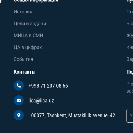
F
История
Ст
Цели и задачи
Бю
МИЦА в СМИ
Жу
ЦА в цифрах
Кн
События
За
Контакты
По
Ple
+998 71 207 08 66
sub
iica@iica.uz
Em
100077, Tashkent, Mustakillik avenue, 42