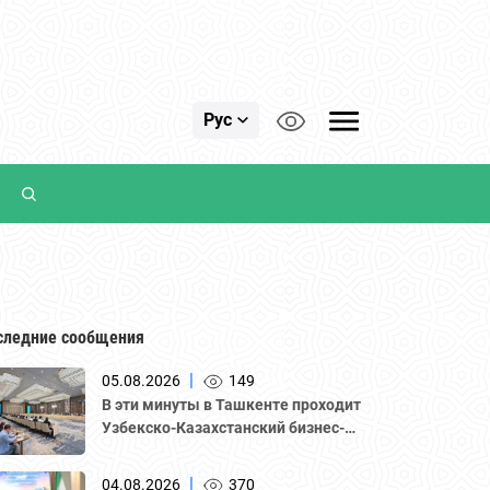
Рус
следние сообщения
|
05.08.2026
149
В эти минуты в Ташкенте проходит
Узбекско-Казахстанский бизнес-
форум и B2B-переговоры с
участием делегации во главе с
|
04.08.2026
370