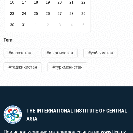
16
17
18
19
20
21
22
23
24
25
26
27
28
29
30
31
1
2
3
4
5
Теги
#казахстан
#кыргызстан
#узбекистан
#таджикистан
#туркменистан
THE INTERNATIONAL INSTITUTE OF CENTRAL
ASIA
При использовании материалов ссылка на
www.iica.uz