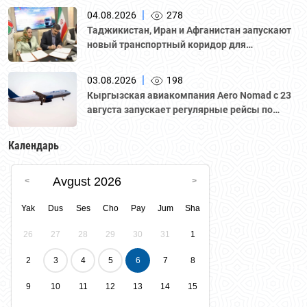
Национальной палатой предпринимателей
|
04.08.2026
278
Казахстана "Атамекен."
Таджикистан, Иран и Афганистан запускают
новый транспортный коридор для
грузоперевозок
|
03.08.2026
198
Кыргызская авиакомпания Aero Nomad с 23
августа запускает регулярные рейсы по
маршруту «Бишкек – Ташкент».
Календарь
Avgust 2026
Yak
Dus
Ses
Cho
Pay
Jum
Sha
26
27
28
29
30
31
1
2
3
4
5
6
7
8
9
10
11
12
13
14
15