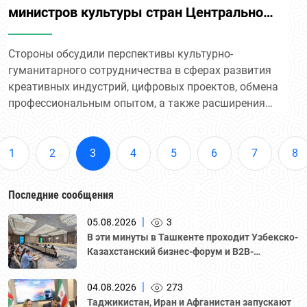
министров культуры стран Центральной
Азии и США в формате C5+1
Стороны обсудили перспективы культурно-
гуманитарного сотрудничества в сферах развития
креативных индустрий, цифровых проектов, обмена
профессиональным опытом, а также расширения
сотрудничества в сфере кино, театра, литературы и
музыки.
1
2
3
4
5
6
7
8
Последние сообщения
|
05.08.2026
3
В эти минуты в Ташкенте проходит Узбекско-
Казахстанский бизнес-форум и B2B-
переговоры с участием делегации во главе с
Национальной палатой предпринимателей
|
04.08.2026
273
Казахстана "Атамекен."
Таджикистан, Иран и Афганистан запускают