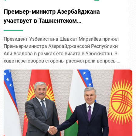
Премьер-министр Азербайджана
участвует в Ташкентском
международном инвестиционном
форуме
Президент Узбекистана Шавкат Мирзиёев принял
Премьер-министра Азербайджанской Республики
Али Асадова в рамках его визита в Узбекистан. В
ходе переговоров стороны рассмотрели вопросы
дальнейшего укрепления отношений дружбы,
стратегического партнерства и союзничества
между Узбекистаном и Азербайджаном, а также
обсудили перспективы расширения
взаимодействия в сферах энергетики,
строительства, логистики, туризма,
горнодобывающей промышленности и других
отраслях экономики.