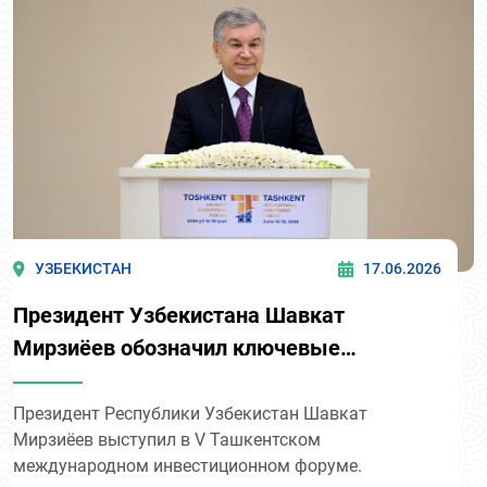
УЗБЕКИСТАН
17.06.2026
Президент Узбекистана Шавкат
Мирзиёев обозначил ключевые
приоритеты инвестиционного развития
страны на V Ташкентском
Президент Республики Узбекистан Шавкат
Мирзиёев выступил в V Ташкентском
международном инвестиционном
международном инвестиционном форуме.
форуме