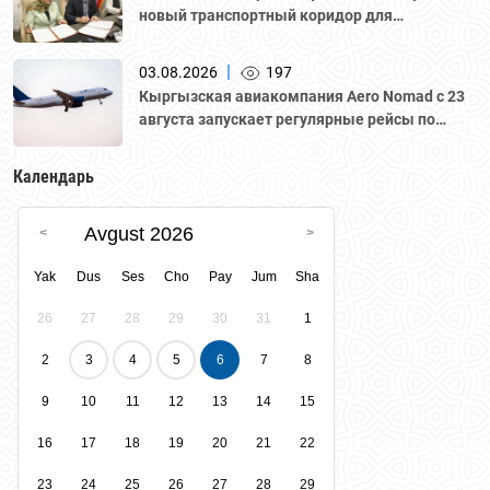
новый транспортный коридор для
грузоперевозок
|
03.08.2026
197
Кыргызская авиакомпания Aero Nomad с 23
августа запускает регулярные рейсы по
маршруту «Бишкек – Ташкент».
Календарь
Avgust 2026
Yak
Dus
Ses
Cho
Pay
Jum
Sha
26
27
28
29
30
31
1
2
3
4
5
6
7
8
9
10
11
12
13
14
15
16
17
18
19
20
21
22
23
24
25
26
27
28
29