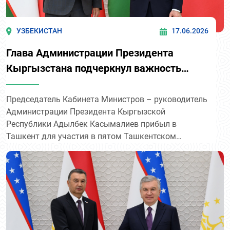
УЗБЕКИСТАН
17.06.2026
Глава Администрации Президента
Кыргызстана подчеркнул важность
расширения практического
сотрудничества с Узбекистаном
Председатель Кабинета Министров – руководитель
Администрации Президента Кыргызской
Республики Адылбек Касымалиев прибыл в
Ташкент для участия в пятом Ташкентском
международном инвестиционном форуме.