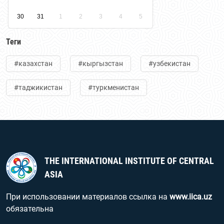
30
31
1
2
3
4
5
Теги
#казахстан
#кыргызстан
#узбекистан
#таджикистан
#туркменистан
THE INTERNATIONAL INSTITUTE OF CENTRAL
ASIA
При использовании материалов ссылка на
www.iica.uz
обязательна