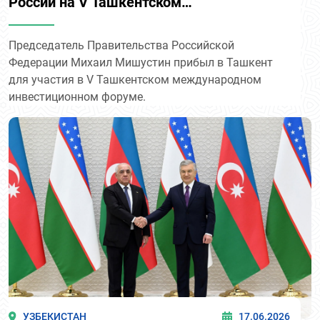
России на V Ташкентском
международном инвестиционном
форуме
Председатель Правительства Российской
Федерации Михаил Мишустин прибыл в Ташкент
для участия в V Ташкентском международном
инвестиционном форуме.
УЗБЕКИСТАН
17.06.2026