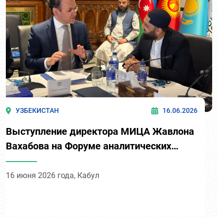
УЗБЕКИСТАН
16.06.2026
Выступление директора МИЦА Жавлона
Вахабова на Форуме аналитических
центров формата «Центральная Азия –
Афганистан» «Стратегическая роль
16 июня 2026 года, Кабул
аналитических центров в продвижении
регионального сотрудничества»