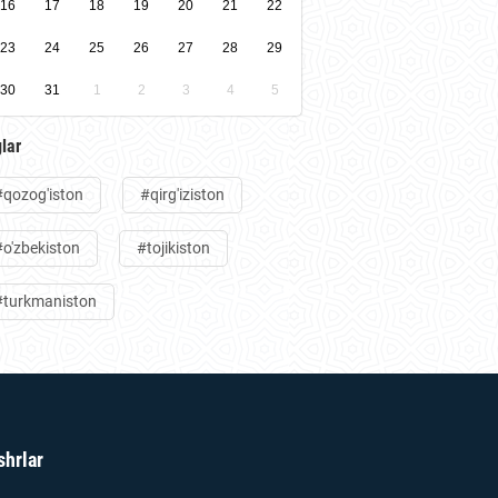
16
17
18
19
20
21
22
23
24
25
26
27
28
29
30
31
1
2
3
4
5
lar
#qozog'iston
#qirg'iziston
#o'zbekiston
#tojikiston
#turkmaniston
shrlar