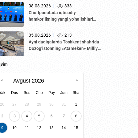
|
08.08.2026
333
Choʻlponotada iqtisodiy
hamkorlikning yangi yo‘nalishlari
muhokama qilindi
|
05.08.2026
213
Аyni daqiqalarda Toshkent shahrida
Qozogʼistonning «Аtameken» Milliy
tadbirkorlar palatasi boshchiligidagi
delegatsiya ishtirokida Oʼzbekiston–
qvim
Qozogʼiston biznes-forumi va B2B
muzokaralari boʼlib oʼtmoqda.
Avgust 2026
Yak
Dus
Ses
Cho
Pay
Jum
Sha
26
27
28
29
30
31
1
2
3
4
5
6
7
8
9
10
11
12
13
14
15