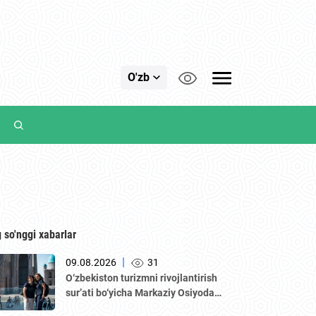
O'zb
 so'nggi xabarlar
|
09.08.2026
31
O‘zbekiston turizmni rivojlantirish
sur’ati bo‘yicha Markaziy Osiyoda
yetakchiga aylandi — WTTC hisoboti