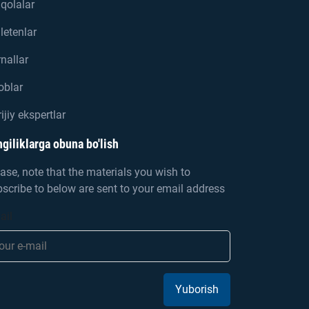
qolalar
letenlar
nallar
oblar
ijiy ekspertlar
giliklarga obuna bo'lish
ase, note that the materials you wish to
scribe to below are sent to your email address
ail
Yuborish