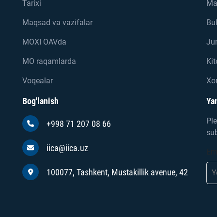
Tarixi
Ma
Maqsad va vazifalar
Bul
MOXI OAVda
Jur
MO raqamlarda
Kit
Voqealar
Xor
Bog'lanish
Yan
Ple
+998 71 207 08 66
sub
iica@iica.uz
Em
100077, Tashkent, Mustakillik avenue, 42