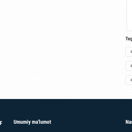
Teg
Umumiy ma'lumot
Na
F